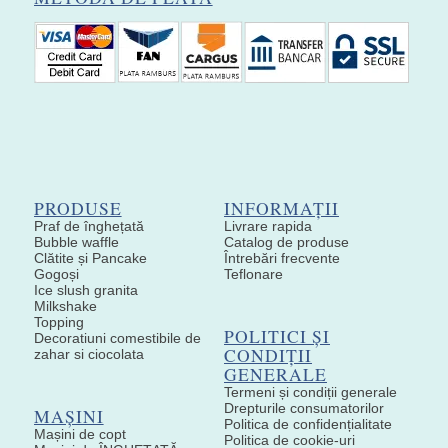
PRODUSE
INFORMAȚII
Praf de înghețată
Livrare rapida
Bubble waffle
Catalog de produse
Clătite și Pancake
Întrebări frecvente
Gogoși
Teflonare
Ice slush granita
Milkshake
Topping
POLITICI ȘI
Decoratiuni comestibile de
CONDIȚII
zahar si ciocolata
GENERALE
Termeni și condiții generale
Drepturile consumatorilor
MAȘINI
Politica de confidențialitate
Mașini de copt
Politica de cookie-uri