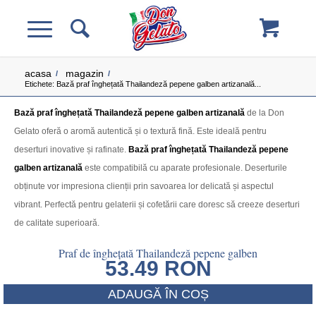
acasa
magazin
/
/
Etichete: Bază praf înghețată Thailandeză pepene galben artizanală...
Bază praf înghețată Thailandeză pepene galben artizanală
de la Don
Gelato oferă o aromă autentică și o textură fină. Este ideală pentru
deserturi inovative și rafinate.
Bază praf înghețată Thailandeză pepene
galben artizanală
este compatibilă cu aparate profesionale. Deserturile
obținute vor impresiona clienții prin savoarea lor delicată și aspectul
vibrant. Perfectă pentru gelaterii și cofetării care doresc să creeze deserturi
de calitate superioară.
Praf de înghețată Thailandeză pepene galben
53.49
RON
ADAUGĂ ÎN COȘ