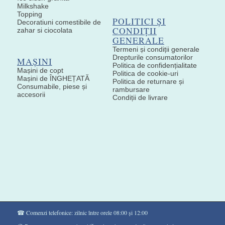
Milkshake
Topping
POLITICI ȘI
Decoratiuni comestibile de
CONDIȚII
zahar si ciocolata
GENERALE
Termeni și condiții generale
Drepturile consumatorilor
MAȘINI
Politica de confidențialitate
Mașini de copt
Politica de cookie-uri
Mașini de ÎNGHEȚATĂ
Politica de returnare și
Consumabile, piese și
rambursare
accesorii
Condiții de livrare
☎ Comenzi telefonice: zilnic între orele 08:00 și 12:00