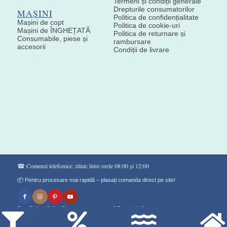
Termeni și condiții generale
Drepturile consumatorilor
MAȘINI
Politica de confidențialitate
Mașini de copt
Politica de cookie-uri
Mașini de ÎNGHEȚATĂ
Politica de returnare și
Consumabile, piese și
rambursare
accesorii
Condiții de livrare
☎ Comenzi telefonice: zilnic între orele 08:00 și 12:00
📦 Pentru procesare mai rapidă – plasați comanda direct pe site!
Don Gelato Soft - Сладоледи на прах ®Copyright©