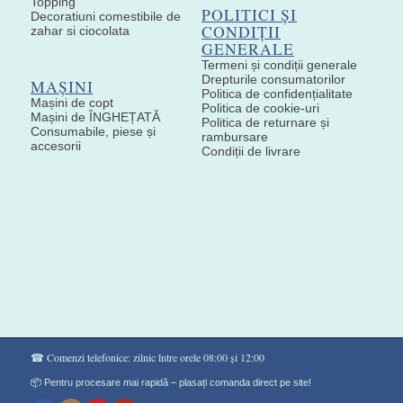
Topping
POLITICI ȘI
Decoratiuni comestibile de
CONDIȚII
zahar si ciocolata
GENERALE
Termeni și condiții generale
Drepturile consumatorilor
MAȘINI
Politica de confidențialitate
Mașini de copt
Politica de cookie-uri
Mașini de ÎNGHEȚATĂ
Politica de returnare și
Consumabile, piese și
rambursare
accesorii
Condiții de livrare
☎ Comenzi telefonice: zilnic între orele 08:00 și 12:00
📦 Pentru procesare mai rapidă – plasați comanda direct pe site!