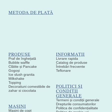
METODA DE PLATĂ
PRODUSE
INFORMAȚII
Praf de înghețată
Livrare rapida
Bubble waffle
Catalog de produse
Clătite și Pancake
Întrebări frecvente
Gogoși
Teflonare
Ice slush granita
Milkshake
Topping
POLITICI ȘI
Decoratiuni comestibile de
CONDIȚII
zahar si ciocolata
GENERALE
Termeni și condiții generale
Drepturile consumatorilor
MAȘINI
Politica de confidențialitate
Mașini de copt