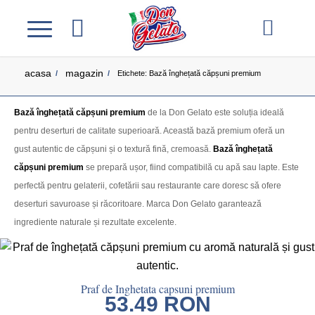
acasa
magazin
/
/
Etichete: Bază înghețată căpșuni premium
Bază înghețată căpșuni premium
de la Don Gelato este soluția ideală
pentru deserturi de calitate superioară. Această bază premium oferă un
gust autentic de căpșuni și o textură fină, cremoasă.
Bază înghețată
căpșuni premium
se prepară ușor, fiind compatibilă cu apă sau lapte. Este
perfectă pentru gelaterii, cofetării sau restaurante care doresc să ofere
deserturi savuroase și răcoritoare. Marca Don Gelato garantează
ingrediente naturale și rezultate excelente.
Praf de Inghetata capsuni premium
53.49
RON