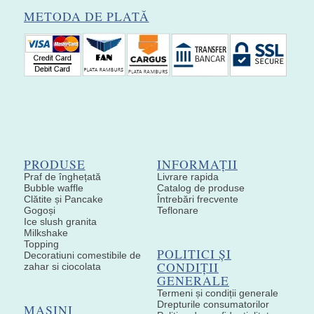
METODA DE PLATĂ
PRODUSE
INFORMAȚII
Praf de înghețată
Livrare rapida
Bubble waffle
Catalog de produse
Clătite și Pancake
Întrebări frecvente
Gogoși
Teflonare
Ice slush granita
Milkshake
Topping
POLITICI ȘI
Decoratiuni comestibile de
CONDIȚII
zahar si ciocolata
GENERALE
Termeni și condiții generale
Drepturile consumatorilor
MAȘINI