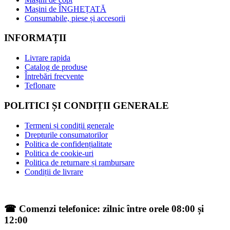
Mașini de ÎNGHEȚATĂ
Consumabile, piese și accesorii
INFORMAȚII
Livrare rapida
Catalog de produse
Întrebări frecvente
Teflonare
POLITICI ȘI CONDIȚII GENERALE
Termeni și condiții generale
Drepturile consumatorilor
Politica de confidențialitate
Politica de cookie-uri
Politica de returnare și rambursare
Condiții de livrare
☎ Comenzi telefonice: zilnic între orele 08:00 și
12:00