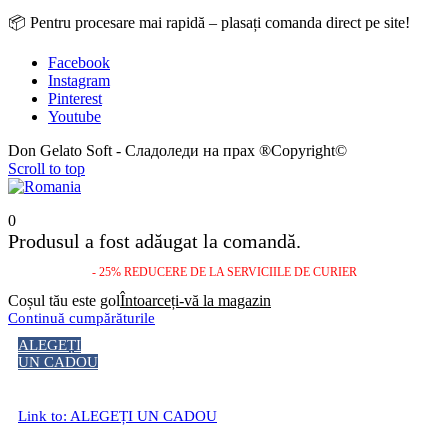
📦 Pentru procesare mai rapidă – plasați comanda direct pe site!
Facebook
Instagram
Pinterest
Youtube
Don Gelato Soft - Сладоледи на прах ®Copyright©
Scroll to top
0
Produsul a fost adăugat la comandă.
- 25% REDUCERE DE LA SERVICIILE DE CURIER
Coșul tău este gol
Întoarceți-vă la magazin
Continuă cumpărăturile
ALEGEȚI
UN CADOU
Link to: ALEGEȚI UN CADOU