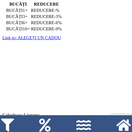
BUCĂȚI
REDUCERE
1+
-%
3+
-3%
6+
-6%
10+
-9%
Link to: ALEGEȚI UN CADOU
Calculeaza Livrarea