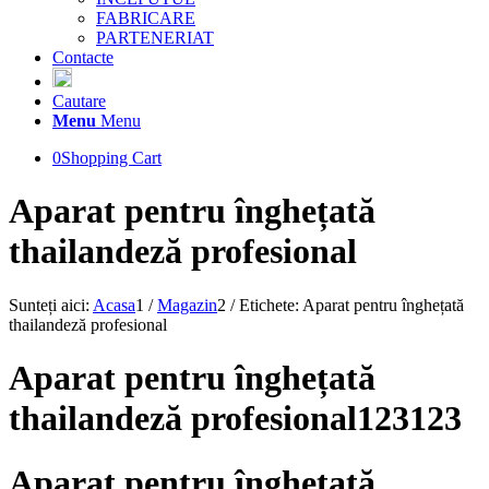
FABRICARE
PARTENERIAT
Contacte
Cautare
Menu
Menu
0
Shopping Cart
Aparat pentru înghețată
thailandeză profesional
Sunteți aici:
Acasa
1
/
Magazin
2
/
Etichete: Aparat pentru înghețată
thailandeză profesional
Aparat pentru înghețată
thailandeză profesional123123
Aparat pentru înghețată