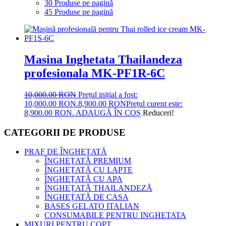
30 Produse pe pagină
45 Produse pe pagină
Masina Inghetata Thailandeza
profesionala MK-PF1R-6C
10,000.00
RON
Prețul inițial a fost:
10,000.00 RON.
8,900.00
RON
Prețul curent este:
8,900.00 RON.
ADAUGĂ ÎN COȘ
Reduceri!
CATEGORII DE PRODUSE
PRAF DE ÎNGHEȚATĂ
ÎNGHEȚATĂ PREMIUM
ÎNGHEȚATĂ CU LAPTE
ÎNGHEȚATĂ CU APA
ÎNGHEȚATĂ THAILANDEZĂ
ÎNGHEȚATĂ DE CASA
BASES GELATO ITALIAN
CONSUMABILE PENTRU INGHETATA
MIXURI PENTRU COPT