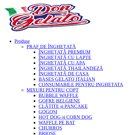
Produse
PRAF DE ÎNGHEȚATĂ
ÎNGHEȚATĂ PREMIUM
ÎNGHEȚATĂ CU LAPTE
ÎNGHEȚATĂ CU APA
ÎNGHEȚATĂ THAILANDEZĂ
ÎNGHEȚATĂ DE CASA
BASES GELATO ITALIAN
CONSUMABILE PENTRU INGHETATA
MIXURI PENTRU COPT
BUBBLE WAFFLE
GOFRE BELGIENE
CLĂTITE și PANCAKE
GOGOȘI
HOT DOG și CORN DOG
WAFFLE PE BAT
CHURROS
BRIOȘE