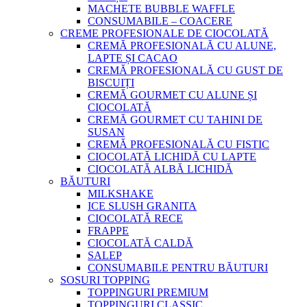
MACHETE BUBBLE WAFFLE
CONSUMABILE – COACERE
CREME PROFESIONALE DE CIOCOLATĂ
CREMĂ PROFESIONALĂ CU ALUNE,
LAPTE ȘI CACAO
CREMĂ PROFESIONALĂ CU GUST DE
BISCUIȚI
CREMĂ GOURMET CU ALUNE ȘI
CIOCOLATĂ
CREMĂ GOURMET CU TAHINI DE
SUSAN
CREMĂ PROFESIONALĂ CU FISTIC
CIOCOLATĂ LICHIDĂ CU LAPTE
CIOCOLATĂ ALBĂ LICHIDĂ
BĂUTURI
MILKSHAKE
ICE SLUSH GRANITA
CIOCOLATĂ RECE
FRAPPE
CIOCOLATĂ CALDĂ
SALEP
CONSUMABILE PENTRU BĂUTURI
SOSURI TOPPING
TOPPINGURI PREMIUM
TOPPINGURI CLASSIC