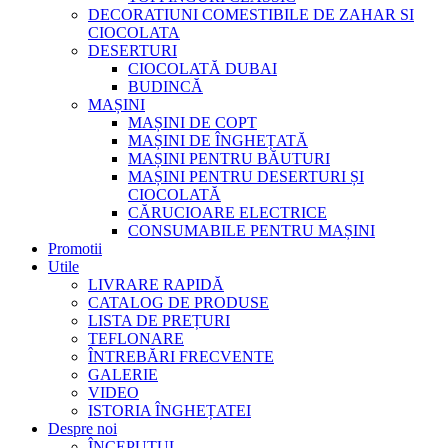
DECORATIUNI COMESTIBILE DE ZAHAR SI
CIOCOLATA
DESERTURI
CIOCOLATĂ DUBAI
BUDINCĂ
MAȘINI
MAȘINI DE COPT
MAȘINI DE ÎNGHEȚATĂ
MAȘINI PENTRU BĂUTURI
MAȘINI PENTRU DESERTURI ȘI
CIOCOLATĂ
CĂRUCIOARE ELECTRICE
CONSUMABILE PENTRU MAȘINI
Promotii
Utile
LIVRARE RAPIDĂ
CATALOG DE PRODUSE
LISTA DE PREȚURI
TEFLONARE
ÎNTREBĂRI FRECVENTE
GALERIE
VIDEO
ISTORIA ÎNGHEȚATEI
Despre noi
ÎNCEPUTUL