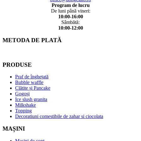
Program de lucru
De luni până vineri:
10:00-16:00
Sâmbătă:
10:00-12:00
METODA DE PLATĂ
PRODUSE
Praf de înghețată
Bubble waffle
Clătite și Pancake
Gogoși
Ice slush granita
Milkshake
Topping
Decoratiuni comestibile de zahar si ciocolata
MAȘINI
Mașini de copt