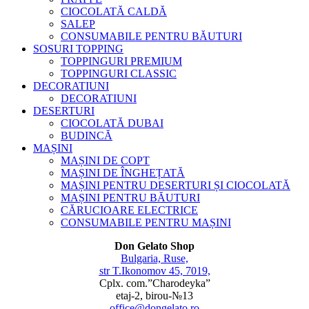
CIOCOLATĂ CALDĂ
SALEP
CONSUMABILE PENTRU BĂUTURI
SOSURI TOPPING
TOPPINGURI PREMIUM
TOPPINGURI CLASSIC
DECORATIUNI
DECORATIUNI
DESERTURI
CIOCOLATĂ DUBAI
BUDINCĂ
MAȘINI
MAȘINI DE COPT
MAȘINI DE ÎNGHEȚATĂ
MAȘINI PENTRU DESERTURI ȘI CIOCOLATĂ
MAȘINI PENTRU BĂUTURI
CĂRUCIOARE ELECTRICE
CONSUMABILE PENTRU MAȘINI
Don Gelato Shop
Bulgaria, Ruse,
str T.Ikonomov 45, 7019,
Cplx. com.”Charodeyka”
etaj-2, birou-№13
office@dongelato.ro