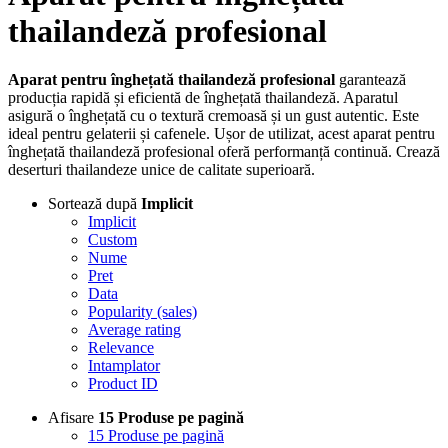
thailandeză profesional
Aparat pentru înghețată thailandeză profesional
garantează
producția rapidă și eficientă de înghețată thailandeză. Aparatul
asigură o înghețată cu o textură cremoasă și un gust autentic. Este
ideal pentru gelaterii și cafenele. Ușor de utilizat, acest aparat pentru
înghețată thailandeză profesional oferă performanță continuă. Crează
deserturi thailandeze unice de calitate superioară.
Sortează după
Implicit
Implicit
Custom
Nume
Pret
Data
Popularity (sales)
Average rating
Relevance
Intamplator
Product ID
Afisare
15 Produse pe pagină
15 Produse pe pagină