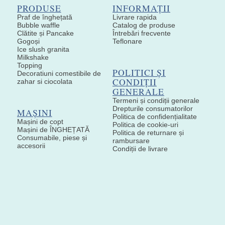
PRODUSE
INFORMAȚII
Praf de înghețată
Livrare rapida
Bubble waffle
Catalog de produse
Clătite și Pancake
Întrebări frecvente
Gogoși
Teflonare
Ice slush granita
Milkshake
Topping
POLITICI ȘI
Decoratiuni comestibile de
CONDIȚII
zahar si ciocolata
GENERALE
Termeni și condiții generale
Drepturile consumatorilor
MAȘINI
Politica de confidențialitate
Mașini de copt
Politica de cookie-uri
Mașini de ÎNGHEȚATĂ
Politica de returnare și
Consumabile, piese și
rambursare
accesorii
Condiții de livrare