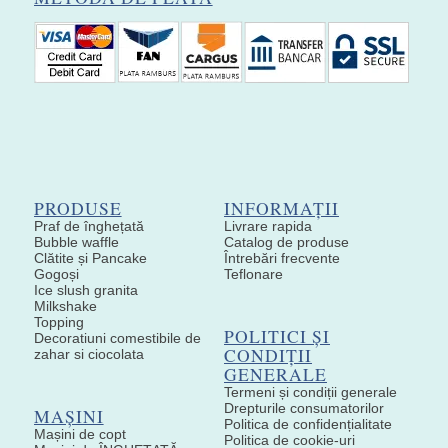
PRODUSE
INFORMAȚII
Praf de înghețată
Livrare rapida
Bubble waffle
Catalog de produse
Clătite și Pancake
Întrebări frecvente
Gogoși
Teflonare
Ice slush granita
Milkshake
Topping
POLITICI ȘI
Decoratiuni comestibile de
CONDIȚII
zahar si ciocolata
GENERALE
Termeni și condiții generale
Drepturile consumatorilor
MAȘINI
Politica de confidențialitate
Mașini de copt
Politica de cookie-uri