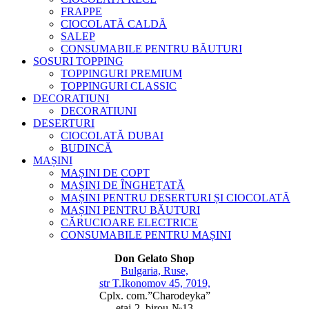
FRAPPE
CIOCOLATĂ CALDĂ
SALEP
CONSUMABILE PENTRU BĂUTURI
SOSURI TOPPING
TOPPINGURI PREMIUM
TOPPINGURI CLASSIC
DECORATIUNI
DECORATIUNI
DESERTURI
CIOCOLATĂ DUBAI
BUDINCĂ
MAȘINI
MAȘINI DE COPT
MAȘINI DE ÎNGHEȚATĂ
MAȘINI PENTRU DESERTURI ȘI CIOCOLATĂ
MAȘINI PENTRU BĂUTURI
CĂRUCIOARE ELECTRICE
CONSUMABILE PENTRU MAȘINI
Don Gelato Shop
Bulgaria, Ruse,
str T.Ikonomov 45, 7019,
Cplx. com.”Charodeyka”
etaj-2, birou-№13