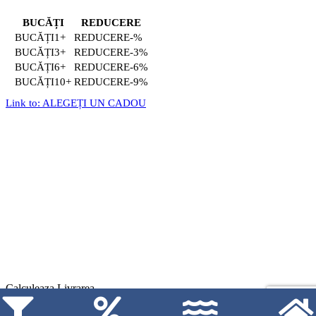
BUCĂȚI
REDUCERE
1+
-%
3+
-3%
6+
-6%
10+
-9%
Link to: ALEGEȚI UN CADOU
Calculeaza Livrarea