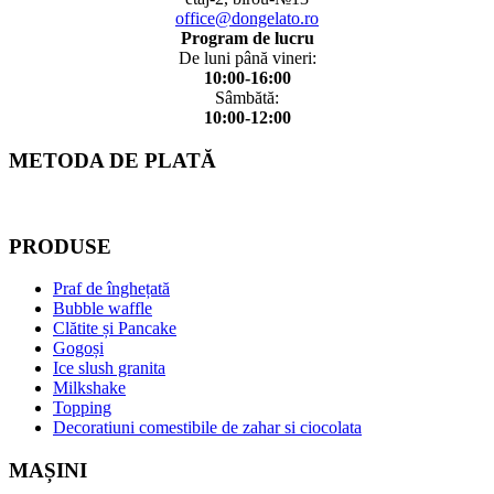
office@dongelato.ro
Program de lucru
De luni până vineri:
10:00-16:00
Sâmbătă:
10:00-12:00
METODA DE PLATĂ
PRODUSE
Praf de înghețată
Bubble waffle
Clătite și Pancake
Gogoși
Ice slush granita
Milkshake
Topping
Decoratiuni comestibile de zahar si ciocolata
MAȘINI