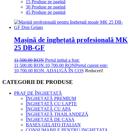
15 Produse pe pagină
30 Produse pe pagină
45 Produse pe pagină
Mașină de înghețată profesională MK
25 DB-GF
11,500.00
RON
Prețul inițial a fost:
11,500.00 RON.
10,700.00
RON
Prețul curent este:
10,700.00 RON.
ADAUGĂ ÎN COȘ
Reduceri!
CATEGORII DE PRODUSE
PRAF DE ÎNGHEȚATĂ
ÎNGHEȚATĂ PREMIUM
ÎNGHEȚATĂ CU LAPTE
ÎNGHEȚATĂ CU APA
ÎNGHEȚATĂ THAILANDEZĂ
ÎNGHEȚATĂ DE CASA
BASES GELATO ITALIAN
CONSUMABILE PENTRU INGHETATA