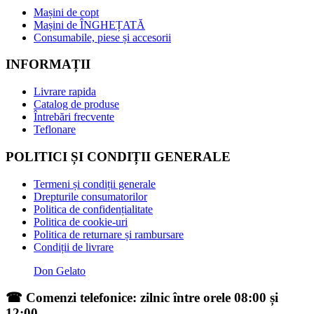
Mașini de copt
Mașini de ÎNGHEȚATĂ
Consumabile, piese și accesorii
INFORMAȚII
Livrare rapida
Catalog de produse
Întrebări frecvente
Teflonare
POLITICI ȘI CONDIȚII GENERALE
Termeni și condiții generale
Drepturile consumatorilor
Politica de confidențialitate
Politica de cookie-uri
Politica de returnare și rambursare
Condiții de livrare
Don Gelato
☎ Comenzi telefonice: zilnic între orele 08:00 și
12:00