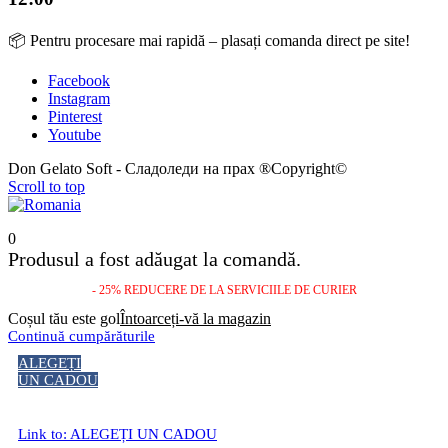
📦 Pentru procesare mai rapidă – plasați comanda direct pe site!
Facebook
Instagram
Pinterest
Youtube
Don Gelato Soft - Сладоледи на прах ®Copyright©
Scroll to top
0
Produsul a fost adăugat la comandă.
- 25% REDUCERE DE LA SERVICIILE DE CURIER
Coșul tău este gol
Întoarceți-vă la magazin
Continuă cumpărăturile
ALEGEȚI
UN CADOU
Link to: ALEGEȚI UN CADOU