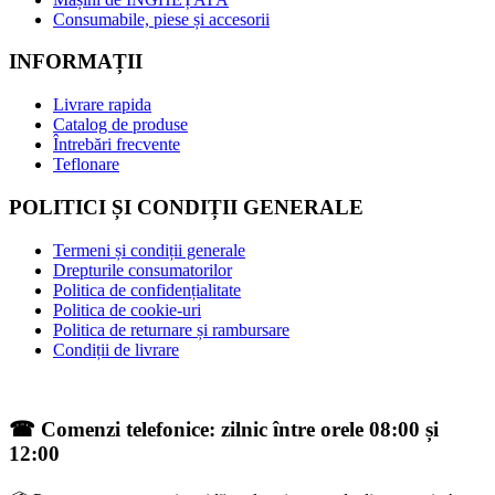
Consumabile, piese și accesorii
INFORMAȚII
Livrare rapida
Catalog de produse
Întrebări frecvente
Teflonare
POLITICI ȘI CONDIȚII GENERALE
Termeni și condiții generale
Drepturile consumatorilor
Politica de confidențialitate
Politica de cookie-uri
Politica de returnare și rambursare
Condiții de livrare
☎ Comenzi telefonice: zilnic între orele 08:00 și
12:00