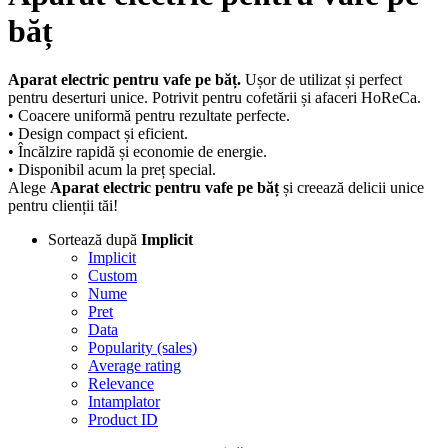
băț
Aparat electric pentru vafe pe băț.
Ușor de utilizat și perfect
pentru deserturi unice. Potrivit pentru cofetării și afaceri HoReCa.
• Coacere uniformă pentru rezultate perfecte.
• Design compact și eficient.
• Încălzire rapidă și economie de energie.
• Disponibil acum la preț special.
Alege
Aparat
electric pentru vafe pe băț
și creează delicii unice
pentru clienții tăi!
Sortează după
Implicit
Implicit
Custom
Nume
Pret
Data
Popularity (sales)
Average rating
Relevance
Intamplator
Product ID