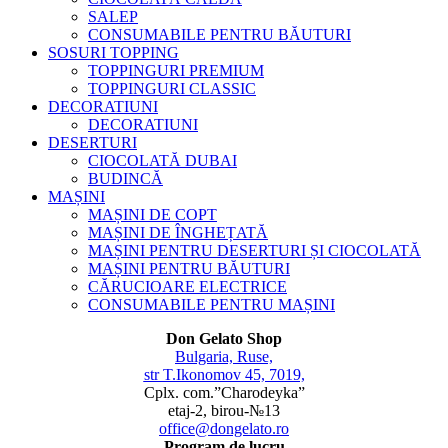
SALEP
CONSUMABILE PENTRU BĂUTURI
SOSURI TOPPING
TOPPINGURI PREMIUM
TOPPINGURI CLASSIC
DECORATIUNI
DECORATIUNI
DESERTURI
CIOCOLATĂ DUBAI
BUDINCĂ
MAȘINI
MAȘINI DE COPT
MAȘINI DE ÎNGHEȚATĂ
MAȘINI PENTRU DESERTURI ȘI CIOCOLATĂ
MAȘINI PENTRU BĂUTURI
CĂRUCIOARE ELECTRICE
CONSUMABILE PENTRU MAȘINI
Don Gelato Shop
Bulgaria, Ruse,
str T.Ikonomov 45, 7019,
Cplx. com.”Charodeyka”
etaj-2, birou-№13
office@dongelato.ro
Program de lucru