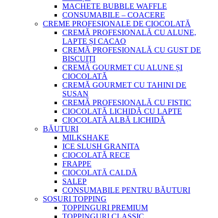
MACHETE BUBBLE WAFFLE
CONSUMABILE – COACERE
CREME PROFESIONALE DE CIOCOLATĂ
CREMĂ PROFESIONALĂ CU ALUNE,
LAPTE ȘI CACAO
CREMĂ PROFESIONALĂ CU GUST DE
BISCUIȚI
CREMĂ GOURMET CU ALUNE ȘI
CIOCOLATĂ
CREMĂ GOURMET CU TAHINI DE
SUSAN
CREMĂ PROFESIONALĂ CU FISTIC
CIOCOLATĂ LICHIDĂ CU LAPTE
CIOCOLATĂ ALBĂ LICHIDĂ
BĂUTURI
MILKSHAKE
ICE SLUSH GRANITA
CIOCOLATĂ RECE
FRAPPE
CIOCOLATĂ CALDĂ
SALEP
CONSUMABILE PENTRU BĂUTURI
SOSURI TOPPING
TOPPINGURI PREMIUM
TOPPINGURI CLASSIC