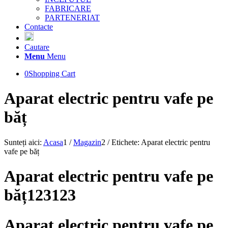
FABRICARE
PARTENERIAT
Contacte
Cautare
Menu
Menu
0
Shopping Cart
Aparat electric pentru vafe pe
băț
Sunteți aici:
Acasa
1
/
Magazin
2
/
Etichete: Aparat electric pentru
vafe pe băț
Aparat electric pentru vafe pe
băț123123
Aparat electric pentru vafe pe