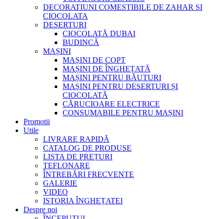
DECORATIUNI COMESTIBILE DE ZAHAR SI
CIOCOLATA
DESERTURI
CIOCOLATĂ DUBAI
BUDINCĂ
MAȘINI
MAȘINI DE COPT
MAȘINI DE ÎNGHEȚATĂ
MAȘINI PENTRU BĂUTURI
MAȘINI PENTRU DESERTURI ȘI
CIOCOLATĂ
CĂRUCIOARE ELECTRICE
CONSUMABILE PENTRU MAȘINI
Promotii
Utile
LIVRARE RAPIDĂ
CATALOG DE PRODUSE
LISTA DE PREȚURI
TEFLONARE
ÎNTREBĂRI FRECVENTE
GALERIE
VIDEO
ISTORIA ÎNGHEȚATEI
Despre noi
ÎNCEPUTUL