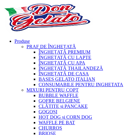
Produse
PRAF DE ÎNGHEȚATĂ
ÎNGHEȚATĂ PREMIUM
ÎNGHEȚATĂ CU LAPTE
ÎNGHEȚATĂ CU APA
ÎNGHEȚATĂ THAILANDEZĂ
ÎNGHEȚATĂ DE CASA
BASES GELATO ITALIAN
CONSUMABILE PENTRU INGHETATA
MIXURI PENTRU COPT
BUBBLE WAFFLE
GOFRE BELGIENE
CLĂTITE și PANCAKE
GOGOȘI
HOT DOG și CORN DOG
WAFFLE PE BAT
CHURROS
BRIOȘE