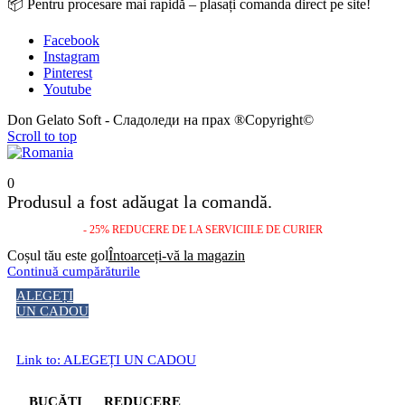
📦 Pentru procesare mai rapidă – plasați comanda direct pe site!
Facebook
Instagram
Pinterest
Youtube
Don Gelato Soft - Сладоледи на прах ®Copyright©
Scroll to top
0
Produsul a fost adăugat la comandă.
- 25% REDUCERE DE LA SERVICIILE DE CURIER
Coșul tău este gol
Întoarceți-vă la magazin
Continuă cumpărăturile
ALEGEȚI
UN CADOU
Link to: ALEGEȚI UN CADOU
BUCĂȚI
REDUCERE