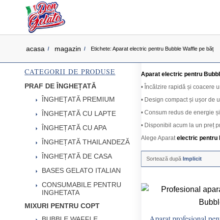
acasa
magazin
/
/
Etichete: Aparat electric pentru Bubble Waffle pe băț
CATEGORII DE PRODUSE
Aparat electric pentru Bubbl
PRAF DE ÎNGHEȚATĂ
• Încălzire rapidă și coacere 
ÎNGHEȚATĂ PREMIUM
• Design compact și ușor de uti
• Consum redus de energie și
ÎNGHEȚATĂ CU LAPTE
• Disponibil acum la un preț p
ÎNGHEȚATĂ CU APA
Alege Aparat
electric pentru
ÎNGHEȚATĂ THAILANDEZĂ
ÎNGHEȚATĂ DE CASA
Sortează după
Implicit
BASES GELATO ITALIAN
CONSUMABILE PENTRU
INGHETATA
MIXURI PENTRU COPT
Aparat profesional pen
BUBBLE WAFFLE