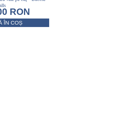
lls
.00
RON
 ÎN COȘ