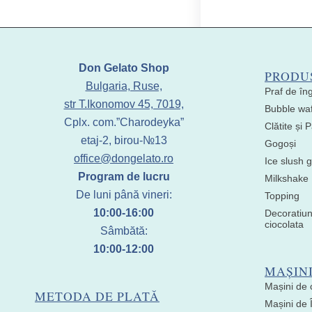
Don Gelato Shop
PRODU
Bulgaria, Ruse,
Praf de în
str T.Ikonomov 45, 7019,
Bubble waf
Cplx. com.”Charodeyka”
Clătite și
etaj-2, birou-№13
Gogoși
office@dongelato.ro
Ice slush g
Program de lucru
Milkshake
De luni până vineri:
Topping
10:00-16:00
Decoratiun
ciocolata
Sâmbătă:
10:00-12:00
MAȘIN
Mașini de 
METODA DE PLATĂ
Mașini de