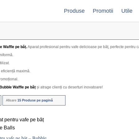
Produse
Promotii
Utile
e Waffle pe băț.
Aparat profesional pentru vafe delicioase pe băț, perfecte pentru c
uniformă.
lizat.
 eficiență maximă.
romoțional.
 Bubble Waffle pe băț
și atrage clienți cu deserturi inovatoare!
Afisare
15 Produse pe pagină
tru vafe pe băț – Bubble