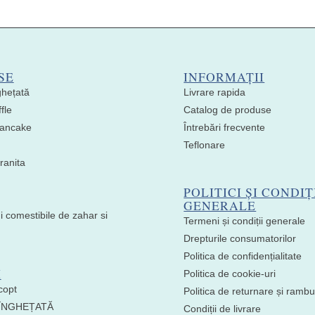
SE
INFORMAȚII
ghețată
Livrare rapida
fle
Catalog de produse
 Pancake
Întrebări frecvente
Teflonare
ranita
POLITICI ȘI CONDIȚ
GENERALE
i comestibile de zahar si
Termeni și condiții generale
Drepturile consumatorilor
Politica de confidențialitate
I
Politica de cookie-uri
copt
Politica de returnare și ramb
 ÎNGHEȚATĂ
Condiții de livrare