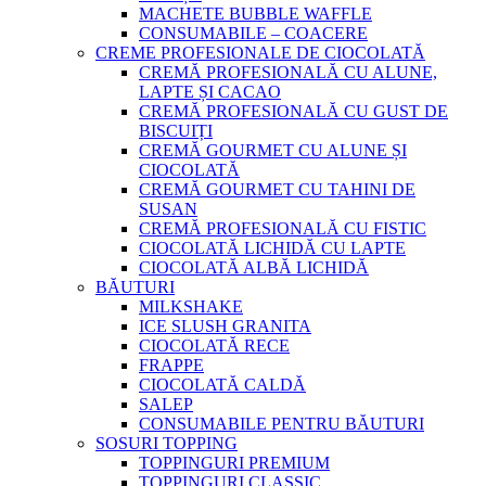
MACHETE BUBBLE WAFFLE
CONSUMABILE – COACERE
CREME PROFESIONALE DE CIOCOLATĂ
CREMĂ PROFESIONALĂ CU ALUNE,
LAPTE ȘI CACAO
CREMĂ PROFESIONALĂ CU GUST DE
BISCUIȚI
CREMĂ GOURMET CU ALUNE ȘI
CIOCOLATĂ
CREMĂ GOURMET CU TAHINI DE
SUSAN
CREMĂ PROFESIONALĂ CU FISTIC
CIOCOLATĂ LICHIDĂ CU LAPTE
CIOCOLATĂ ALBĂ LICHIDĂ
BĂUTURI
MILKSHAKE
ICE SLUSH GRANITA
CIOCOLATĂ RECE
FRAPPE
CIOCOLATĂ CALDĂ
SALEP
CONSUMABILE PENTRU BĂUTURI
SOSURI TOPPING
TOPPINGURI PREMIUM
TOPPINGURI CLASSIC