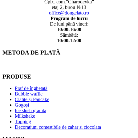
Cplx. com.”Charodeyka”
etaj-2, birou-№13
office@dongelato.ro
Program de lucru
De luni până vineri:
10:00-16:00
Sâmbătă:
10:00-12:00
METODA DE PLATĂ
PRODUSE
Praf de înghețată
Bubble waffle
Clătite și Pancake
Gogoși
Ice slush granita
Milkshake
Topping
Decoratiuni comestibile de zahar si ciocolata