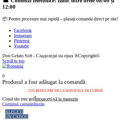
☎ Comenzi telefonice: zilnic între orele 08:00 și
12:00
📦 Pentru procesare mai rapidă – plasați comanda direct pe site!
Facebook
Instagram
Pinterest
Youtube
Don Gelato Soft - Сладоледи на прах ®Copyright©
Scroll to top
0
Produsul a fost adăugat la comandă.
- 25% REDUCERE DE LA SERVICIILE DE CURIER
Coșul tău este gol
Întoarceți-vă la magazin
Continuă cumpărăturile
ALEGEȚI
UN CADOU