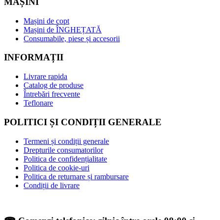
MAȘINI
Mașini de copt
Mașini de ÎNGHEȚATĂ
Consumabile, piese și accesorii
INFORMAȚII
Livrare rapida
Catalog de produse
Întrebări frecvente
Teflonare
POLITICI ȘI CONDIȚII GENERALE
Termeni și condiții generale
Drepturile consumatorilor
Politica de confidențialitate
Politica de cookie-uri
Politica de returnare și rambursare
Condiții de livrare