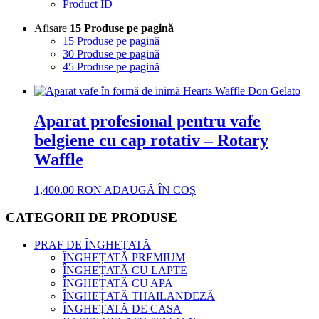
Product ID
Afisare
15 Produse pe pagină
15 Produse pe pagină
30 Produse pe pagină
45 Produse pe pagină
Aparat profesional pentru vafe
belgiene cu cap rotativ – Rotary
Waffle
1,400.00
RON
ADAUGĂ ÎN COȘ
CATEGORII DE PRODUSE
PRAF DE ÎNGHEȚATĂ
ÎNGHEȚATĂ PREMIUM
ÎNGHEȚATĂ CU LAPTE
ÎNGHEȚATĂ CU APA
ÎNGHEȚATĂ THAILANDEZĂ
ÎNGHEȚATĂ DE CASA