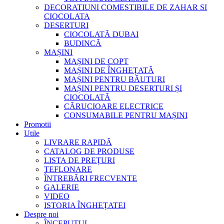
DECORATIUNI COMESTIBILE DE ZAHAR SI
CIOCOLATA
DESERTURI
CIOCOLATĂ DUBAI
BUDINCĂ
MAȘINI
MAȘINI DE COPT
MAȘINI DE ÎNGHEȚATĂ
MAȘINI PENTRU BĂUTURI
MAȘINI PENTRU DESERTURI ȘI
CIOCOLATĂ
CĂRUCIOARE ELECTRICE
CONSUMABILE PENTRU MAȘINI
Promotii
Utile
LIVRARE RAPIDĂ
CATALOG DE PRODUSE
LISTA DE PREȚURI
TEFLONARE
ÎNTREBĂRI FRECVENTE
GALERIE
VIDEO
ISTORIA ÎNGHEȚATEI
Despre noi
ÎNCEPUTUL