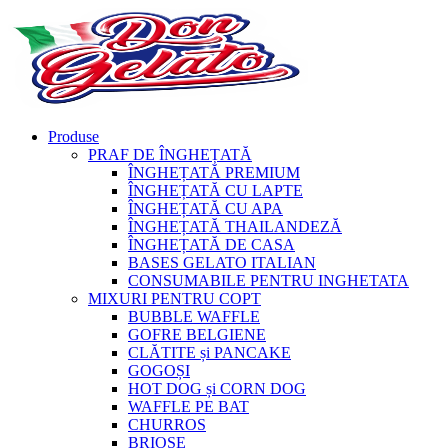
Produse
PRAF DE ÎNGHEȚATĂ
ÎNGHEȚATĂ PREMIUM
ÎNGHEȚATĂ CU LAPTE
ÎNGHEȚATĂ CU APA
ÎNGHEȚATĂ THAILANDEZĂ
ÎNGHEȚATĂ DE CASA
BASES GELATO ITALIAN
CONSUMABILE PENTRU INGHETATA
MIXURI PENTRU COPT
BUBBLE WAFFLE
GOFRE BELGIENE
CLĂTITE și PANCAKE
GOGOȘI
HOT DOG și CORN DOG
WAFFLE PE BAT
CHURROS
BRIOȘE