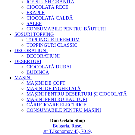
ICE SLUSH GRANITA
CIOCOLATĂ RECE
FRAPPE
CIOCOLATĂ CALDĂ
SALEP
CONSUMABILE PENTRU BĂUTURI
SOSURI TOPPING
TOPPINGURI PREMIUM
TOPPINGURI CLASSIC
DECORATIUNI
DECORATIUNI
DESERTURI
CIOCOLATĂ DUBAI
BUDINCĂ
MAȘINI
MAȘINI DE COPT
MAȘINI DE ÎNGHEȚATĂ
MAȘINI PENTRU DESERTURI ȘI CIOCOLATĂ
MAȘINI PENTRU BĂUTURI
CĂRUCIOARE ELECTRICE
CONSUMABILE PENTRU MAȘINI
Don Gelato Shop
Bulgaria, Ruse,
str T.Ikonomov 45, 7019,