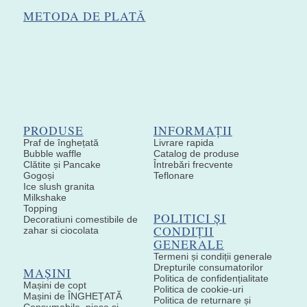
METODA DE PLATĂ
PRODUSE
INFORMAȚII
Praf de înghețată
Livrare rapida
Bubble waffle
Catalog de produse
Clătite și Pancake
Întrebări frecvente
Gogoși
Teflonare
Ice slush granita
Milkshake
Topping
POLITICI ȘI
Decoratiuni comestibile de
CONDIȚII
zahar si ciocolata
GENERALE
Termeni și condiții generale
Drepturile consumatorilor
MAȘINI
Politica de confidențialitate
Mașini de copt
Politica de cookie-uri
Mașini de ÎNGHEȚATĂ
Politica de returnare și