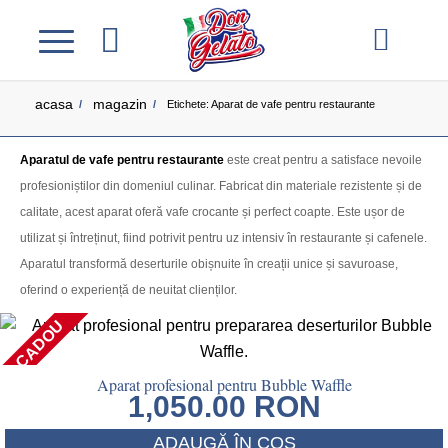
acasa
magazin
/
/
Etichete: Aparat de vafe pentru restaurante
Aparatul de vafe pentru restaurante
este creat pentru a satisface nevoile
profesioniștilor din domeniul culinar. Fabricat din materiale rezistente și de
calitate, acest aparat oferă vafe crocante și perfect coapte. Este ușor de
utilizat și întreținut, fiind potrivit pentru uz intensiv în restaurante și cafenele.
Aparatul transformă deserturile obișnuite în creații unice și savuroase,
oferind o experiență de neuitat clienților.
+ CADOU
Aparat profesional pentru Bubble Waffle
1,050.00
RON
ADAUGĂ ÎN COȘ