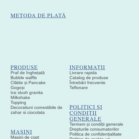
METODA DE PLATĂ
PRODUSE
INFORMAȚII
Praf de înghețată
Livrare rapida
Bubble waffle
Catalog de produse
Clătite și Pancake
Întrebări frecvente
Gogoși
Teflonare
Ice slush granita
Milkshake
Topping
POLITICI ȘI
Decoratiuni comestibile de
CONDIȚII
zahar si ciocolata
GENERALE
Termeni și condiții generale
Drepturile consumatorilor
MAȘINI
Politica de confidențialitate
Mașini de copt