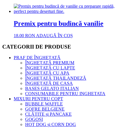
Premix pentru budincă vanilie
18.00
RON
ADAUGĂ ÎN COȘ
CATEGORII DE PRODUSE
PRAF DE ÎNGHEȚATĂ
ÎNGHEȚATĂ PREMIUM
ÎNGHEȚATĂ CU LAPTE
ÎNGHEȚATĂ CU APA
ÎNGHEȚATĂ THAILANDEZĂ
ÎNGHEȚATĂ DE CASA
BASES GELATO ITALIAN
CONSUMABILE PENTRU INGHETATA
MIXURI PENTRU COPT
BUBBLE WAFFLE
GOFRE BELGIENE
CLĂTITE și PANCAKE
GOGOȘI
HOT DOG și CORN DOG