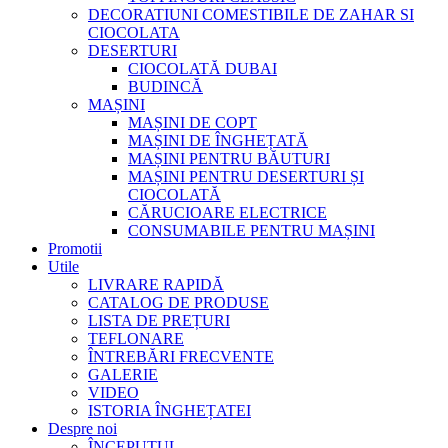
DECORATIUNI COMESTIBILE DE ZAHAR SI
CIOCOLATA
DESERTURI
CIOCOLATĂ DUBAI
BUDINCĂ
MAȘINI
MAȘINI DE COPT
MAȘINI DE ÎNGHEȚATĂ
MAȘINI PENTRU BĂUTURI
MAȘINI PENTRU DESERTURI ȘI
CIOCOLATĂ
CĂRUCIOARE ELECTRICE
CONSUMABILE PENTRU MAȘINI
Promotii
Utile
LIVRARE RAPIDĂ
CATALOG DE PRODUSE
LISTA DE PREȚURI
TEFLONARE
ÎNTREBĂRI FRECVENTE
GALERIE
VIDEO
ISTORIA ÎNGHEȚATEI
Despre noi
ÎNCEPUTUL