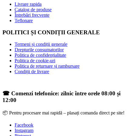
Livrare rapida
Catalog de produse
Întrebări frecvente
Teflonare
POLITICI ȘI CONDIȚII GENERALE
Termeni și condiții generale
Drepturile consumatorilor
Politica de confidențialitate
Politica de cookie-uri
Politica de returnare și rambursare
Condiții de livrare
☎ Comenzi telefonice: zilnic între orele 08:00 și
12:00
📦 Pentru procesare mai rapidă – plasați comanda direct pe site!
Facebook
Instagram
Pinterest