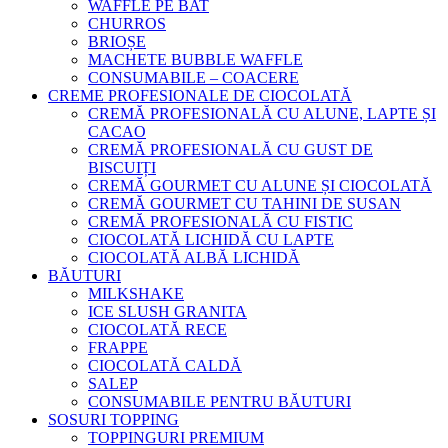
WAFFLE PE BAT
CHURROS
BRIOȘE
MACHETE BUBBLE WAFFLE
CONSUMABILE – COACERE
CREME PROFESIONALE DE CIOCOLATĂ
CREMĂ PROFESIONALĂ CU ALUNE, LAPTE ȘI
CACAO
CREMĂ PROFESIONALĂ CU GUST DE
BISCUIȚI
CREMĂ GOURMET CU ALUNE ȘI CIOCOLATĂ
CREMĂ GOURMET CU TAHINI DE SUSAN
CREMĂ PROFESIONALĂ CU FISTIC
CIOCOLATĂ LICHIDĂ CU LAPTE
CIOCOLATĂ ALBĂ LICHIDĂ
BĂUTURI
MILKSHAKE
ICE SLUSH GRANITA
CIOCOLATĂ RECE
FRAPPE
CIOCOLATĂ CALDĂ
SALEP
CONSUMABILE PENTRU BĂUTURI
SOSURI TOPPING
TOPPINGURI PREMIUM