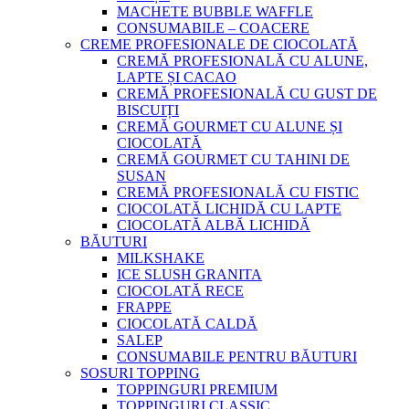
MACHETE BUBBLE WAFFLE
CONSUMABILE – COACERE
CREME PROFESIONALE DE CIOCOLATĂ
CREMĂ PROFESIONALĂ CU ALUNE,
LAPTE ȘI CACAO
CREMĂ PROFESIONALĂ CU GUST DE
BISCUIȚI
CREMĂ GOURMET CU ALUNE ȘI
CIOCOLATĂ
CREMĂ GOURMET CU TAHINI DE
SUSAN
CREMĂ PROFESIONALĂ CU FISTIC
CIOCOLATĂ LICHIDĂ CU LAPTE
CIOCOLATĂ ALBĂ LICHIDĂ
BĂUTURI
MILKSHAKE
ICE SLUSH GRANITA
CIOCOLATĂ RECE
FRAPPE
CIOCOLATĂ CALDĂ
SALEP
CONSUMABILE PENTRU BĂUTURI
SOSURI TOPPING
TOPPINGURI PREMIUM
TOPPINGURI CLASSIC