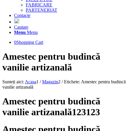
FABRICARE
PARTENERIAT
Contacte
Cautare
Menu
Menu
0
Shopping Cart
Amestec pentru budincă
vanilie artizanală
Sunteți aici:
Acasa
1
/
Magazin
2
/
Etichete: Amestec pentru budincă
vanilie artizanală
Amestec pentru budincă
vanilie artizanală123123
Amestec pentru budincă