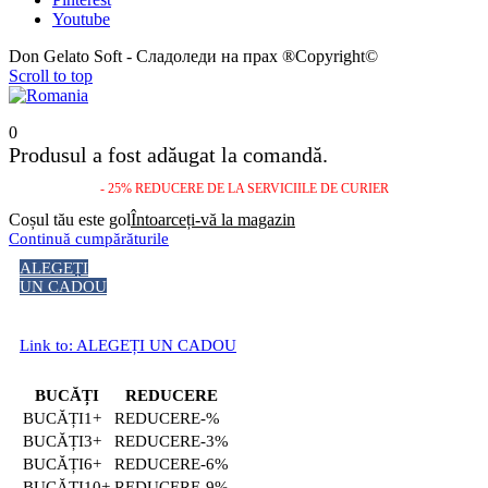
Youtube
Don Gelato Soft - Сладоледи на прах ®Copyright©
Scroll to top
0
Produsul a fost adăugat la comandă.
- 25% REDUCERE DE LA SERVICIILE DE CURIER
Coșul tău este gol
Întoarceți-vă la magazin
Continuă cumpărăturile
ALEGEȚI
UN CADOU
Link to: ALEGEȚI UN CADOU
BUCĂȚI
REDUCERE
1+
-%
3+
-3%
6+
-6%
10+
-9%