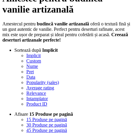
vanilie artizanală
Amestecul pentru
budincă vanilie artizanală
oferă o textură fină și
un gust autentic de vanilie. Perfect pentru deserturi rafinate, acest
mix este ușor de preparat și ideal pentru cofetării și acasă.
Creează
deserturi artizanale perfecte!
Sortează după
Implicit
Implicit
Custom
Nume
Pret
Data
Popularity (sales)
Average rating
Relevance
Intamplator
Product ID
Afisare
15 Produse pe pagină
15 Produse pe pagină
30 Produse pe pagină
45 Produse pe pagină