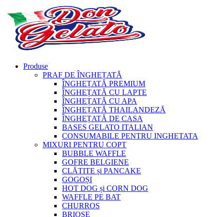
Produse
PRAF DE ÎNGHEȚATĂ
ÎNGHEȚATĂ PREMIUM
ÎNGHEȚATĂ CU LAPTE
ÎNGHEȚATĂ CU APA
ÎNGHEȚATĂ THAILANDEZĂ
ÎNGHEȚATĂ DE CASA
BASES GELATO ITALIAN
CONSUMABILE PENTRU INGHETATA
MIXURI PENTRU COPT
BUBBLE WAFFLE
GOFRE BELGIENE
CLĂTITE și PANCAKE
GOGOȘI
HOT DOG și CORN DOG
WAFFLE PE BAT
CHURROS
BRIOȘE