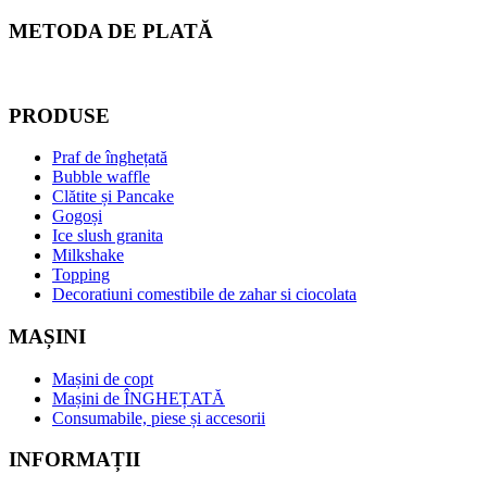
METODA DE PLATĂ
PRODUSE
Praf de înghețată
Bubble waffle
Clătite și Pancake
Gogoși
Ice slush granita
Milkshake
Topping
Decoratiuni comestibile de zahar si ciocolata
MAȘINI
Mașini de copt
Mașini de ÎNGHEȚATĂ
Consumabile, piese și accesorii
INFORMAȚII