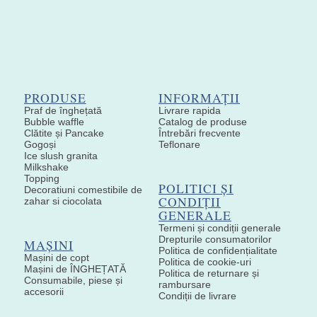
PRODUSE
INFORMAȚII
Praf de înghețată
Livrare rapida
Bubble waffle
Catalog de produse
Clătite și Pancake
Întrebări frecvente
Gogoși
Teflonare
Ice slush granita
Milkshake
Topping
POLITICI ȘI
Decoratiuni comestibile de
CONDIȚII
zahar si ciocolata
GENERALE
Termeni și condiții generale
Drepturile consumatorilor
MAȘINI
Politica de confidențialitate
Mașini de copt
Politica de cookie-uri
Mașini de ÎNGHEȚATĂ
Politica de returnare și
Consumabile, piese și
rambursare
accesorii
Condiții de livrare