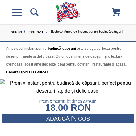
acasa
magazin
/
/
Etichete: Amestec instant pentru budincă căpșuni
Amestecul instant pentru
budincă căpșuni
este soluția perfectă pentru
deserturi rapide și delicioase. Cu un gust intens de căpșuni și o textură
cremoasă, acest amestec este ideal pentru cofetării, restaurante și acasă.
Desert rapid și savuros!
Premix pentru budincă capsuni
18.00
RON
ADAUGĂ ÎN COȘ