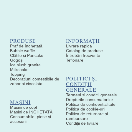
PRODUSE
INFORMAȚII
Praf de înghețată
Livrare rapida
Bubble waffle
Catalog de produse
Clătite și Pancake
Întrebări frecvente
Gogoși
Teflonare
Ice slush granita
Milkshake
Topping
POLITICI ȘI
Decoratiuni comestibile de
CONDIȚII
zahar si ciocolata
GENERALE
Termeni și condiții generale
Drepturile consumatorilor
MAȘINI
Politica de confidențialitate
Mașini de copt
Politica de cookie-uri
Mașini de ÎNGHEȚATĂ
Politica de returnare și
Consumabile, piese și
rambursare
accesorii
Condiții de livrare