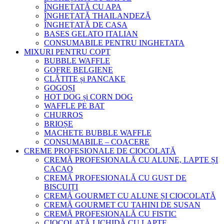
ÎNGHEȚATĂ CU APA
ÎNGHEȚATĂ THAILANDEZĂ
ÎNGHEȚATĂ DE CASA
BASES GELATO ITALIAN
CONSUMABILE PENTRU INGHETATA
MIXURI PENTRU COPT
BUBBLE WAFFLE
GOFRE BELGIENE
CLĂTITE și PANCAKE
GOGOȘI
HOT DOG și CORN DOG
WAFFLE PE BAT
CHURROS
BRIOȘE
MACHETE BUBBLE WAFFLE
CONSUMABILE – COACERE
CREME PROFESIONALE DE CIOCOLATĂ
CREMĂ PROFESIONALĂ CU ALUNE, LAPTE ȘI
CACAO
CREMĂ PROFESIONALĂ CU GUST DE
BISCUIȚI
CREMĂ GOURMET CU ALUNE ȘI CIOCOLATĂ
CREMĂ GOURMET CU TAHINI DE SUSAN
CREMĂ PROFESIONALĂ CU FISTIC
CIOCOLATĂ LICHIDĂ CU LAPTE