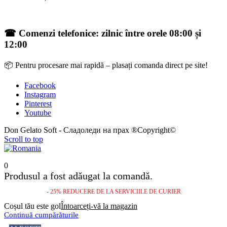
☎ Comenzi telefonice: zilnic între orele 08:00 și
12:00
📦 Pentru procesare mai rapidă – plasați comanda direct pe site!
Facebook
Instagram
Pinterest
Youtube
Don Gelato Soft - Сладоледи на прах ®Copyright©
Scroll to top
0
Produsul a fost adăugat la comandă.
- 25% REDUCERE DE LA SERVICIILE DE CURIER
Coșul tău este gol
Întoarceți-vă la magazin
Continuă cumpărăturile