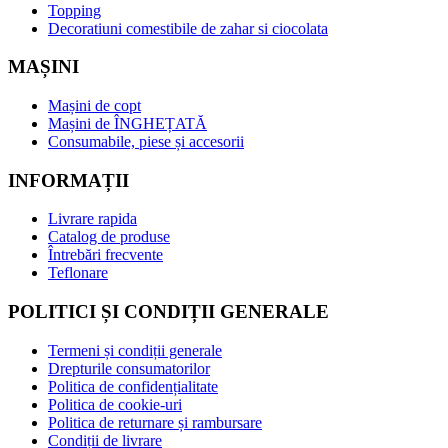
Topping
Decoratiuni comestibile de zahar si ciocolata
MAȘINI
Mașini de copt
Mașini de ÎNGHEȚATĂ
Consumabile, piese și accesorii
INFORMAȚII
Livrare rapida
Catalog de produse
Întrebări frecvente
Teflonare
POLITICI ȘI CONDIȚII GENERALE
Termeni și condiții generale
Drepturile consumatorilor
Politica de confidențialitate
Politica de cookie-uri
Politica de returnare și rambursare
Condiții de livrare