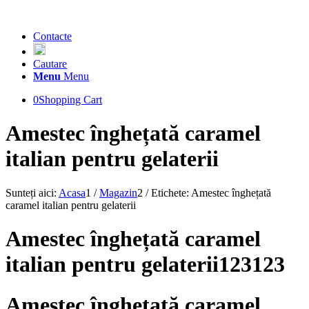
Contacte
Cautare
Menu
Menu
0
Shopping Cart
Amestec înghețată caramel
italian pentru gelaterii
Sunteți aici:
Acasa
1
/
Magazin
2
/
Etichete: Amestec înghețată
caramel italian pentru gelaterii
Amestec înghețată caramel
italian pentru gelaterii123123
Amestec înghețată caramel