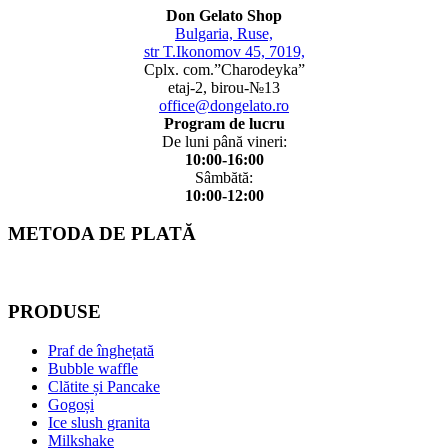
Don Gelato Shop
Bulgaria, Ruse,
str T.Ikonomov 45, 7019,
Cplx. com.”Charodeyka”
etaj-2, birou-№13
office@dongelato.ro
Program de lucru
De luni până vineri:
10:00-16:00
Sâmbătă:
10:00-12:00
METODA DE PLATĂ
PRODUSE
Praf de înghețată
Bubble waffle
Clătite și Pancake
Gogoși
Ice slush granita
Milkshake