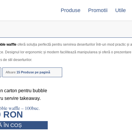
Produse
Promotii
Utile
ble waffle
oferă soluția perfectă pentru servirea deserturilor într-un mod practic și 
ce. Designul lor ergonomic și modern facilitează manipularea și oferă o prezentare pro
de stil deserturilor.
Afisare
15 Produse pe pagină
ble waffle – 100buc.
0
RON
 ÎN COȘ