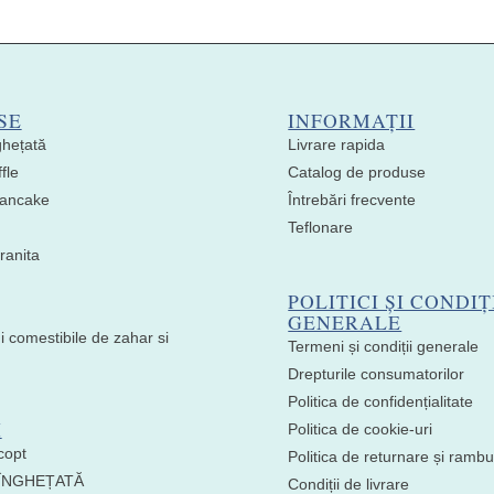
SE
INFORMAȚII
ghețată
Livrare rapida
fle
Catalog de produse
 Pancake
Întrebări frecvente
Teflonare
ranita
POLITICI ȘI CONDIȚ
GENERALE
i comestibile de zahar si
Termeni și condiții generale
Drepturile consumatorilor
Politica de confidențialitate
I
Politica de cookie-uri
copt
Politica de returnare și ramb
 ÎNGHEȚATĂ
Condiții de livrare