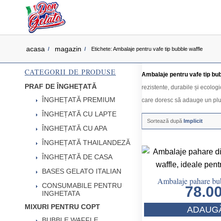
acasa
magazin
/
/
Etichete: Ambalaje pentru vafe tip bubble waffle
CATEGORII DE PRODUSE
Ambalaje pentru vafe tip bub
PRAF DE ÎNGHEȚATĂ
rezistente, durabile și ecologi
ÎNGHEȚATĂ PREMIUM
care doresc să adauge un plus 
ÎNGHEȚATĂ CU LAPTE
Sortează după
Implicit
ÎNGHEȚATĂ CU APA
ÎNGHEȚATĂ THAILANDEZĂ
ÎNGHEȚATĂ DE CASA
BASES GELATO ITALIAN
Ambalaje pahare bub
CONSUMABILE PENTRU
78.0
INGHETATA
MIXURI PENTRU COPT
ADAUGĂ
BUBBLE WAFFLE