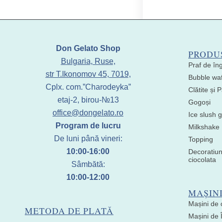
Don Gelato Shop
PRODU
Bulgaria, Ruse,
Praf de în
str T.Ikonomov 45, 7019,
Bubble waf
Cplx. com.”Charodeyka”
Clătite și
etaj-2, birou-№13
Gogoși
office@dongelato.ro
Ice slush g
Program de lucru
Milkshake
De luni până vineri:
Topping
10:00-16:00
Decoratiun
ciocolata
Sâmbătă:
10:00-12:00
MAȘIN
Mașini de 
METODA DE PLATĂ
Mașini de