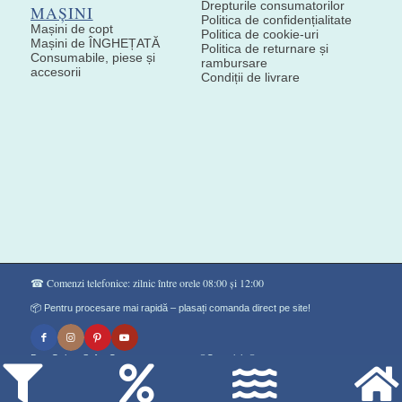
Drepturile consumatorilor
MAȘINI
Politica de confidențialitate
Mașini de copt
Politica de cookie-uri
Mașini de ÎNGHEȚATĂ
Politica de returnare și
Consumabile, piese și
rambursare
accesorii
Condiții de livrare
☎ Comenzi telefonice: zilnic între orele 08:00 și 12:00
📦 Pentru procesare mai rapidă – plasați comanda direct pe site!
Don Gelato Soft - Сладоледи на прах ®Copyright©