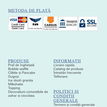
METODA DE PLATĂ
PRODUSE
INFORMAȚII
Praf de înghețată
Livrare rapida
Bubble waffle
Catalog de produse
Clătite și Pancake
Întrebări frecvente
Gogoși
Teflonare
Ice slush granita
Milkshake
Topping
POLITICI ȘI
Decoratiuni comestibile de
CONDIȚII
zahar si ciocolata
GENERALE
Termeni și condiții generale