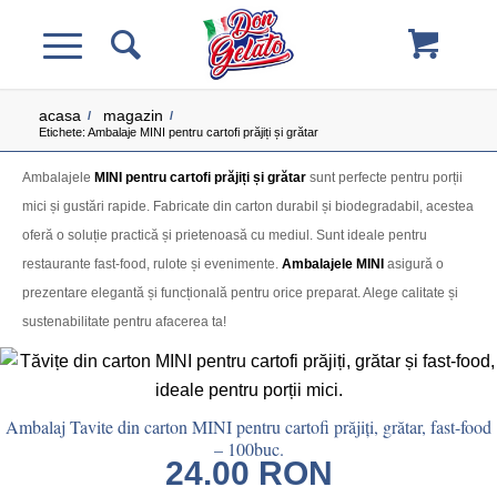
acasa
magazin
/
/
Etichete: Ambalaje MINI pentru cartofi prăjiți și grătar
Ambalajele
MINI pentru cartofi prăjiți și grătar
sunt perfecte pentru porții
mici și gustări rapide. Fabricate din carton durabil și biodegradabil, acestea
oferă o soluție practică și prietenoasă cu mediul. Sunt ideale pentru
restaurante fast-food, rulote și evenimente.
Ambalajele MINI
asigură o
prezentare elegantă și funcțională pentru orice preparat. Alege calitate și
sustenabilitate pentru afacerea ta!
Ambalaj Tavite din carton MINI pentru cartofi prăjiți, grătar, fast-food
– 100buc.
24.00
RON