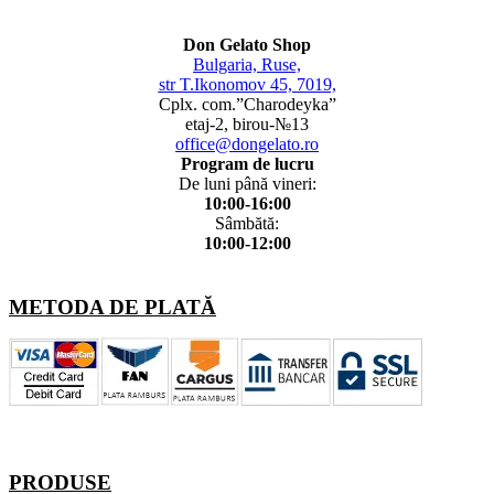
Don Gelato Shop
Bulgaria, Ruse,
str T.Ikonomov 45, 7019,
Cplx. com.”Charodeyka”
etaj-2, birou-№13
office@dongelato.ro
Program de lucru
De luni până vineri:
10:00-16:00
Sâmbătă:
10:00-12:00
METODA DE PLATĂ
PRODUSE