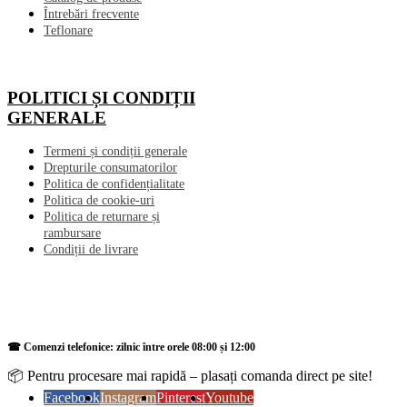
Întrebări frecvente
Teflonare
POLITICI ȘI CONDIȚII
GENERALE
Termeni și condiții generale
Drepturile consumatorilor
Politica de confidențialitate
Politica de cookie-uri
Politica de returnare și
rambursare
Condiții de livrare
☎ Comenzi telefonice: zilnic între orele 08:00 și 12:00
📦 Pentru procesare mai rapidă – plasați comanda direct pe site!
Facebook
Instagram
Pinterest
Youtube