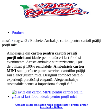
Produse
1
/
2
/
Etichete: Ambalaje carton pentru cartofi prăjiți
acasa
magazin
porții mici
Ambalajele din
carton pentru cartofi prăjiți
porții mici
sunt ideale pentru afaceri fast-food și
evenimente. Aceste ambalaje sunt rezistente, ușor
de utilizat și 100% reciclabile.
Ambalajele carton
MINI
sunt perfecte pentru servirea cartofilor prăjiți
sau a altor gustări mici. Designul compact oferă o
experiență practică și elegantă. Alege ambalaje
sustenabile pentru a impresiona clienții tăi!
Ambalaj Tavite din carton MINI pentru cartofi prăjiți, grătar,
fast-food – 100buc.