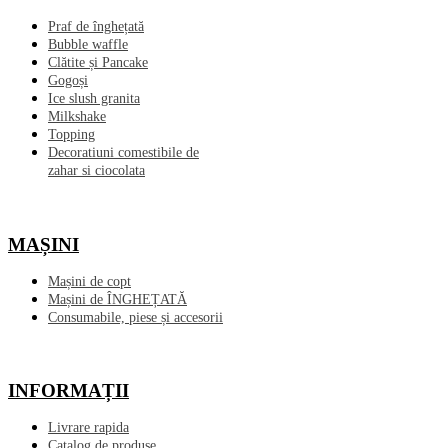
Praf de înghețată
Bubble waffle
Clătite și Pancake
Gogoși
Ice slush granita
Milkshake
Topping
Decoratiuni comestibile de
zahar si ciocolata
MAȘINI
Mașini de copt
Mașini de ÎNGHEȚATĂ
Consumabile, piese și accesorii
INFORMAȚII
Livrare rapida
Catalog de produse