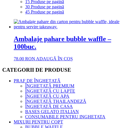
15 Produse pe pagină
30 Produse pe pagină
45 Produse pe pagină
Ambalaje pahare bubble waffle –
100buc.
78.00
RON
ADAUGĂ ÎN COȘ
CATEGORII DE PRODUSE
PRAF DE ÎNGHEȚATĂ
ÎNGHEȚATĂ PREMIUM
ÎNGHEȚATĂ CU LAPTE
ÎNGHEȚATĂ CU APA
ÎNGHEȚATĂ THAILANDEZĂ
ÎNGHEȚATĂ DE CASA
BASES GELATO ITALIAN
CONSUMABILE PENTRU INGHETATA
MIXURI PENTRU COPT
BUBBLE WAFFLE