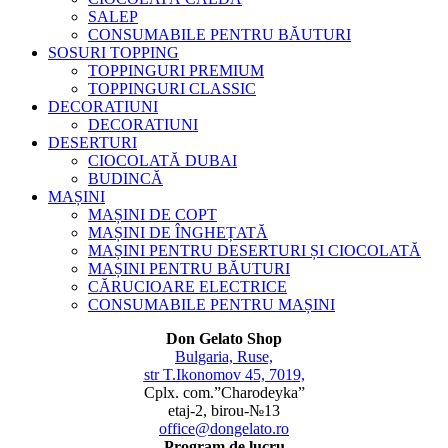
SALEP
CONSUMABILE PENTRU BĂUTURI
SOSURI TOPPING
TOPPINGURI PREMIUM
TOPPINGURI CLASSIC
DECORATIUNI
DECORATIUNI
DESERTURI
CIOCOLATĂ DUBAI
BUDINCĂ
MAȘINI
MAȘINI DE COPT
MAȘINI DE ÎNGHEȚATĂ
MAȘINI PENTRU DESERTURI ȘI CIOCOLATĂ
MAȘINI PENTRU BĂUTURI
CĂRUCIOARE ELECTRICE
CONSUMABILE PENTRU MAȘINI
Don Gelato Shop
Bulgaria, Ruse,
str T.Ikonomov 45, 7019,
Cplx. com.”Charodeyka”
etaj-2, birou-№13
office@dongelato.ro
Program de lucru