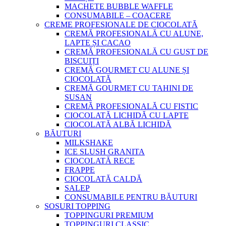
MACHETE BUBBLE WAFFLE
CONSUMABILE – COACERE
CREME PROFESIONALE DE CIOCOLATĂ
CREMĂ PROFESIONALĂ CU ALUNE,
LAPTE ȘI CACAO
CREMĂ PROFESIONALĂ CU GUST DE
BISCUIȚI
CREMĂ GOURMET CU ALUNE ȘI
CIOCOLATĂ
CREMĂ GOURMET CU TAHINI DE
SUSAN
CREMĂ PROFESIONALĂ CU FISTIC
CIOCOLATĂ LICHIDĂ CU LAPTE
CIOCOLATĂ ALBĂ LICHIDĂ
BĂUTURI
MILKSHAKE
ICE SLUSH GRANITA
CIOCOLATĂ RECE
FRAPPE
CIOCOLATĂ CALDĂ
SALEP
CONSUMABILE PENTRU BĂUTURI
SOSURI TOPPING
TOPPINGURI PREMIUM
TOPPINGURI CLASSIC