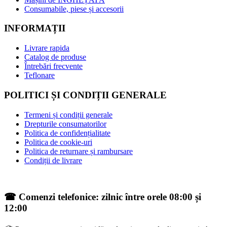
Consumabile, piese și accesorii
INFORMAȚII
Livrare rapida
Catalog de produse
Întrebări frecvente
Teflonare
POLITICI ȘI CONDIȚII GENERALE
Termeni și condiții generale
Drepturile consumatorilor
Politica de confidențialitate
Politica de cookie-uri
Politica de returnare și rambursare
Condiții de livrare
☎ Comenzi telefonice: zilnic între orele 08:00 și
12:00