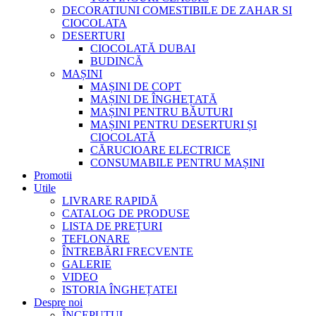
DECORATIUNI COMESTIBILE DE ZAHAR SI
CIOCOLATA
DESERTURI
CIOCOLATĂ DUBAI
BUDINCĂ
MAȘINI
MAȘINI DE COPT
MAȘINI DE ÎNGHEȚATĂ
MAȘINI PENTRU BĂUTURI
MAȘINI PENTRU DESERTURI ȘI
CIOCOLATĂ
CĂRUCIOARE ELECTRICE
CONSUMABILE PENTRU MAȘINI
Promotii
Utile
LIVRARE RAPIDĂ
CATALOG DE PRODUSE
LISTA DE PREȚURI
TEFLONARE
ÎNTREBĂRI FRECVENTE
GALERIE
VIDEO
ISTORIA ÎNGHEȚATEI
Despre noi
ÎNCEPUTUL