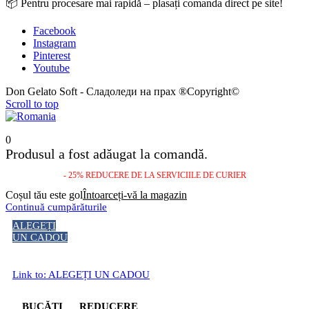
📦 Pentru procesare mai rapidă – plasați comanda direct pe site!
Facebook
Instagram
Pinterest
Youtube
Don Gelato Soft - Сладоледи на прах ®Copyright©
Scroll to top
0
Produsul a fost adăugat la comandă.
- 25% REDUCERE DE LA SERVICIILE DE CURIER
Coșul tău este gol
Întoarceți-vă la magazin
Continuă cumpărăturile
ALEGEȚI
UN CADOU
Link to: ALEGEȚI UN CADOU
BUCĂȚI
REDUCERE