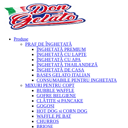
Produse
PRAF DE ÎNGHEȚATĂ
ÎNGHEȚATĂ PREMIUM
ÎNGHEȚATĂ CU LAPTE
ÎNGHEȚATĂ CU APA
ÎNGHEȚATĂ THAILANDEZĂ
ÎNGHEȚATĂ DE CASA
BASES GELATO ITALIAN
CONSUMABILE PENTRU INGHETATA
MIXURI PENTRU COPT
BUBBLE WAFFLE
GOFRE BELGIENE
CLĂTITE și PANCAKE
GOGOȘI
HOT DOG și CORN DOG
WAFFLE PE BAT
CHURROS
BRIOȘE