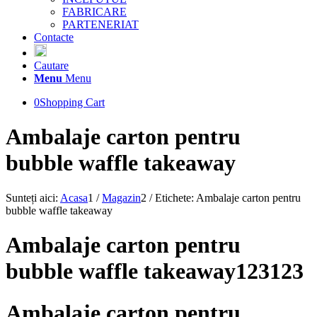
FABRICARE
PARTENERIAT
Contacte
Cautare
Menu
Menu
0
Shopping Cart
Ambalaje carton pentru
bubble waffle takeaway
Sunteți aici:
Acasa
1
/
Magazin
2
/
Etichete: Ambalaje carton pentru
bubble waffle takeaway
Ambalaje carton pentru
bubble waffle takeaway123123
Ambalaje carton pentru