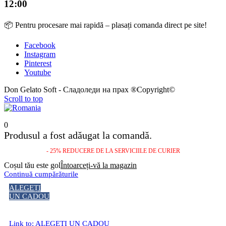
12:00
📦 Pentru procesare mai rapidă – plasați comanda direct pe site!
Facebook
Instagram
Pinterest
Youtube
Don Gelato Soft - Сладоледи на прах ®Copyright©
Scroll to top
0
Produsul a fost adăugat la comandă.
- 25% REDUCERE DE LA SERVICIILE DE CURIER
Coșul tău este gol
Întoarceți-vă la magazin
Continuă cumpărăturile
ALEGEȚI
UN CADOU
Link to: ALEGEȚI UN CADOU