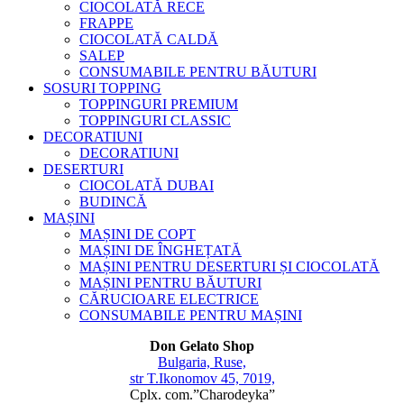
CIOCOLATĂ RECE
FRAPPE
CIOCOLATĂ CALDĂ
SALEP
CONSUMABILE PENTRU BĂUTURI
SOSURI TOPPING
TOPPINGURI PREMIUM
TOPPINGURI CLASSIC
DECORATIUNI
DECORATIUNI
DESERTURI
CIOCOLATĂ DUBAI
BUDINCĂ
MAȘINI
MAȘINI DE COPT
MAȘINI DE ÎNGHEȚATĂ
MAȘINI PENTRU DESERTURI ȘI CIOCOLATĂ
MAȘINI PENTRU BĂUTURI
CĂRUCIOARE ELECTRICE
CONSUMABILE PENTRU MAȘINI
Don Gelato Shop
Bulgaria, Ruse,
str T.Ikonomov 45, 7019,
Cplx. com.”Charodeyka”