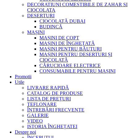
DECORATIUNI COMESTIBILE DE ZAHAR SI
CIOCOLATA
DESERTURI
CIOCOLATĂ DUBAI
BUDINCĂ
MAȘINI
MAȘINI DE COPT
MAȘINI DE ÎNGHEȚATĂ
MAȘINI PENTRU BĂUTURI
MAȘINI PENTRU DESERTURI ȘI
CIOCOLATĂ
CĂRUCIOARE ELECTRICE
CONSUMABILE PENTRU MAȘINI
Promotii
Utile
LIVRARE RAPIDĂ
CATALOG DE PRODUSE
LISTA DE PREȚURI
TEFLONARE
ÎNTREBĂRI FRECVENTE
GALERIE
VIDEO
ISTORIA ÎNGHEȚATEI
Despre noi
ÎNCEPUTUL