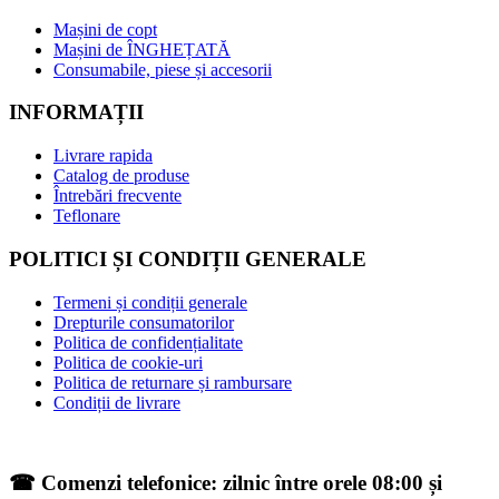
Mașini de copt
Mașini de ÎNGHEȚATĂ
Consumabile, piese și accesorii
INFORMAȚII
Livrare rapida
Catalog de produse
Întrebări frecvente
Teflonare
POLITICI ȘI CONDIȚII GENERALE
Termeni și condiții generale
Drepturile consumatorilor
Politica de confidențialitate
Politica de cookie-uri
Politica de returnare și rambursare
Condiții de livrare
☎ Comenzi telefonice: zilnic între orele 08:00 și