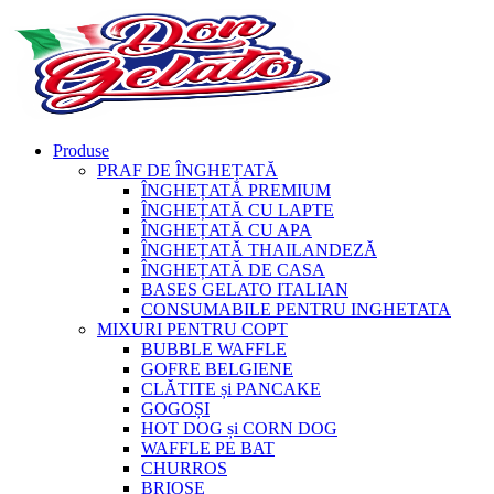
Produse
PRAF DE ÎNGHEȚATĂ
ÎNGHEȚATĂ PREMIUM
ÎNGHEȚATĂ CU LAPTE
ÎNGHEȚATĂ CU APA
ÎNGHEȚATĂ THAILANDEZĂ
ÎNGHEȚATĂ DE CASA
BASES GELATO ITALIAN
CONSUMABILE PENTRU INGHETATA
MIXURI PENTRU COPT
BUBBLE WAFFLE
GOFRE BELGIENE
CLĂTITE și PANCAKE
GOGOȘI
HOT DOG și CORN DOG
WAFFLE PE BAT
CHURROS
BRIOȘE