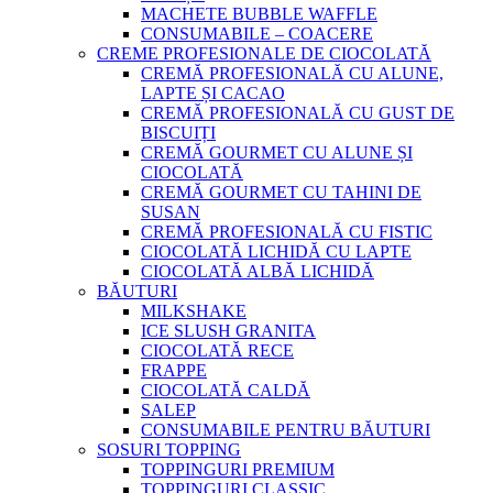
MACHETE BUBBLE WAFFLE
CONSUMABILE – COACERE
CREME PROFESIONALE DE CIOCOLATĂ
CREMĂ PROFESIONALĂ CU ALUNE,
LAPTE ȘI CACAO
CREMĂ PROFESIONALĂ CU GUST DE
BISCUIȚI
CREMĂ GOURMET CU ALUNE ȘI
CIOCOLATĂ
CREMĂ GOURMET CU TAHINI DE
SUSAN
CREMĂ PROFESIONALĂ CU FISTIC
CIOCOLATĂ LICHIDĂ CU LAPTE
CIOCOLATĂ ALBĂ LICHIDĂ
BĂUTURI
MILKSHAKE
ICE SLUSH GRANITA
CIOCOLATĂ RECE
FRAPPE
CIOCOLATĂ CALDĂ
SALEP
CONSUMABILE PENTRU BĂUTURI
SOSURI TOPPING
TOPPINGURI PREMIUM
TOPPINGURI CLASSIC