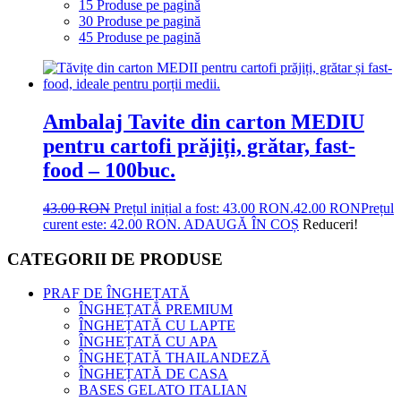
15 Produse pe pagină
30 Produse pe pagină
45 Produse pe pagină
Ambalaj Tavite din carton MEDIU
pentru cartofi prăjiți, grătar, fast-
food – 100buc.
43.00
RON
Prețul inițial a fost: 43.00 RON.
42.00
RON
Prețul
curent este: 42.00 RON.
ADAUGĂ ÎN COȘ
Reduceri!
CATEGORII DE PRODUSE
PRAF DE ÎNGHEȚATĂ
ÎNGHEȚATĂ PREMIUM
ÎNGHEȚATĂ CU LAPTE
ÎNGHEȚATĂ CU APA
ÎNGHEȚATĂ THAILANDEZĂ
ÎNGHEȚATĂ DE CASA
BASES GELATO ITALIAN