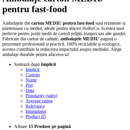
pentru fast-food
Ambalajele din
carton MEDIU pentru fast-food
sunt rezistente și
prietenoase cu mediul, ideale pentru afaceri HoReCa. Acestea sunt
perfecte pentru porții medii de cartofi prăjiți, burgeri sau alte gustări.
Fabricate din carton de calitate,
ambalajele MEDIU
asigură o
prezentare profesională și practică. 100% reciclabile și ecologice,
acestea contribuie la reducerea impactului asupra mediului. Alege
ambalaje durabile pentru afacerea ta!
Sortează după
Implicit
Implicit
Custom
Nume
Pret
Data
Popularity (sales)
Average rating
Relevance
Intamplator
Product ID
Afisare
15 Produse pe pagină