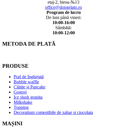
etaj-2, birou-№13
office@dongelato.ro
Program de lucru
De luni până vineri:
10:00-16:00
Sâmbătă:
10:00-12:00
METODA DE PLATĂ
PRODUSE
Praf de înghețată
Bubble waffle
Clătite și Pancake
Gogoși
Ice slush granita
Milkshake
Topping
Decoratiuni comestibile de zahar si ciocolata
MAȘINI