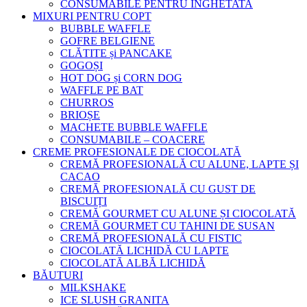
CONSUMABILE PENTRU INGHETATA
MIXURI PENTRU COPT
BUBBLE WAFFLE
GOFRE BELGIENE
CLĂTITE și PANCAKE
GOGOȘI
HOT DOG și CORN DOG
WAFFLE PE BAT
CHURROS
BRIOȘE
MACHETE BUBBLE WAFFLE
CONSUMABILE – COACERE
CREME PROFESIONALE DE CIOCOLATĂ
CREMĂ PROFESIONALĂ CU ALUNE, LAPTE ȘI
CACAO
CREMĂ PROFESIONALĂ CU GUST DE
BISCUIȚI
CREMĂ GOURMET CU ALUNE ȘI CIOCOLATĂ
CREMĂ GOURMET CU TAHINI DE SUSAN
CREMĂ PROFESIONALĂ CU FISTIC
CIOCOLATĂ LICHIDĂ CU LAPTE
CIOCOLATĂ ALBĂ LICHIDĂ
BĂUTURI
MILKSHAKE
ICE SLUSH GRANITA