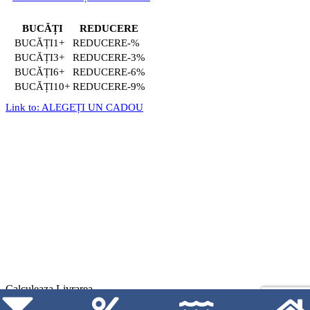
BUCĂȚI
REDUCERE
1+
-%
3+
-3%
6+
-6%
10+
-9%
Link to: ALEGEȚI UN CADOU
Calculeaza Livrarea