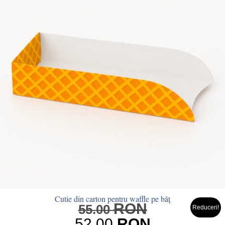
Cutie din carton pentru waffle pe băț
RON
Prețul
55.00
Reduceri!
inițial
52.00
RON