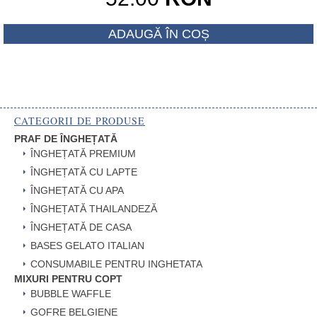
a
Prețul
fost:
ADAUGĂ ÎN COȘ
curent
55.00 RON
este:
52.00 RON.
CATEGORII DE PRODUSE
PRAF DE ÎNGHEȚATĂ
ÎNGHEȚATĂ PREMIUM
ÎNGHEȚATĂ CU LAPTE
ÎNGHEȚATĂ CU APA
ÎNGHEȚATĂ THAILANDEZĂ
ÎNGHEȚATĂ DE CASA
BASES GELATO ITALIAN
CONSUMABILE PENTRU INGHETATA
MIXURI PENTRU COPT
BUBBLE WAFFLE
GOFRE BELGIENE