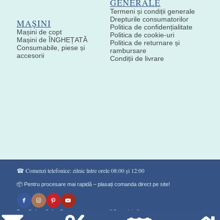
GENERALE
Termeni și condiții generale
Drepturile consumatorilor
MAȘINI
Politica de confidențialitate
Mașini de copt
Politica de cookie-uri
Mașini de ÎNGHEȚATĂ
Politica de returnare și
Consumabile, piese și
rambursare
accesorii
Condiții de livrare
☎ Comenzi telefonice: zilnic între orele 08:00 și 12:00
📦 Pentru procesare mai rapidă – plasați comanda direct pe site!
Don Gelato Soft - Сладоледи на прах ®Copyright©