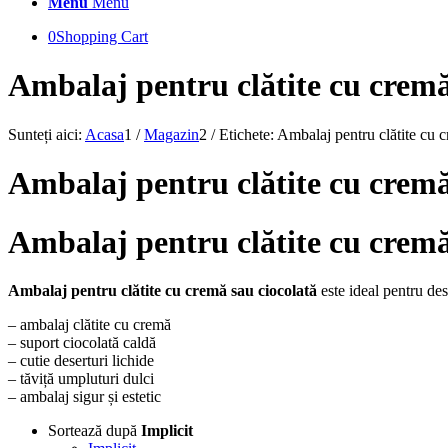
Menu
Menu
0
Shopping Cart
Ambalaj pentru clătite cu cremă
Sunteți aici:
Acasa
1
/
Magazin
2
/
Etichete: Ambalaj pentru clătite cu 
Ambalaj pentru clătite cu crem
Ambalaj pentru clătite cu cremă
Ambalaj pentru clătite cu cremă sau ciocolată
este ideal pentru des
– ambalaj clătite cu cremă
– suport ciocolată caldă
– cutie deserturi lichide
– tăviță umpluturi dulci
– ambalaj sigur și estetic
Sortează după
Implicit