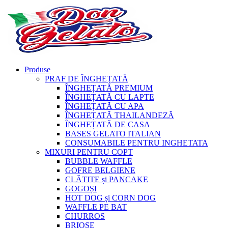
Produse
PRAF DE ÎNGHEȚATĂ
ÎNGHEȚATĂ PREMIUM
ÎNGHEȚATĂ CU LAPTE
ÎNGHEȚATĂ CU APA
ÎNGHEȚATĂ THAILANDEZĂ
ÎNGHEȚATĂ DE CASA
BASES GELATO ITALIAN
CONSUMABILE PENTRU INGHETATA
MIXURI PENTRU COPT
BUBBLE WAFFLE
GOFRE BELGIENE
CLĂTITE și PANCAKE
GOGOȘI
HOT DOG și CORN DOG
WAFFLE PE BAT
CHURROS
BRIOȘE