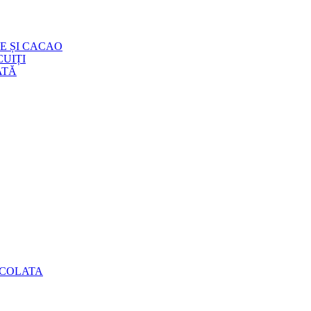
E ȘI CACAO
UIȚI
ATĂ
OCOLATA