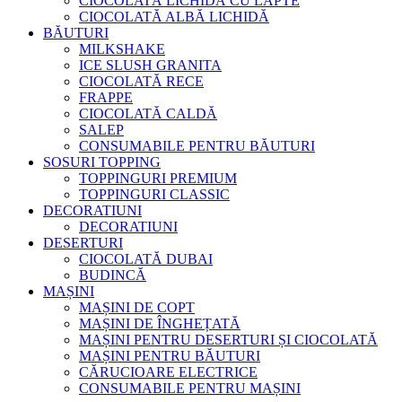
CIOCOLATĂ LICHIDĂ CU LAPTE
CIOCOLATĂ ALBĂ LICHIDĂ
BĂUTURI
MILKSHAKE
ICE SLUSH GRANITA
CIOCOLATĂ RECE
FRAPPE
CIOCOLATĂ CALDĂ
SALEP
CONSUMABILE PENTRU BĂUTURI
SOSURI TOPPING
TOPPINGURI PREMIUM
TOPPINGURI CLASSIC
DECORATIUNI
DECORATIUNI
DESERTURI
CIOCOLATĂ DUBAI
BUDINCĂ
MAȘINI
MAȘINI DE COPT
MAȘINI DE ÎNGHEȚATĂ
MAȘINI PENTRU DESERTURI ȘI CIOCOLATĂ
MAȘINI PENTRU BĂUTURI
CĂRUCIOARE ELECTRICE
CONSUMABILE PENTRU MAȘINI