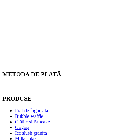
METODA DE PLATĂ
PRODUSE
Praf de înghețată
Bubble waffle
Clătite și Pancake
Gogoși
Ice slush granita
Milkshake