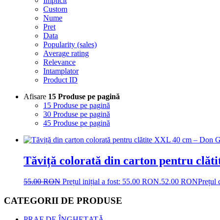
Implicit
Custom
Nume
Pret
Data
Popularity (sales)
Average rating
Relevance
Intamplator
Product ID
Afisare
15 Produse pe pagină
15 Produse pe pagină
30 Produse pe pagină
45 Produse pe pagină
Tăviță colorată din carton pentru clăt
55.00
RON
Prețul inițial a fost: 55.00 RON.
52.00
RON
Prețul
CATEGORII DE PRODUSE
PRAF DE ÎNGHEȚATĂ