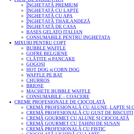
ÎNGHEȚATĂ PREMIUM
ÎNGHEȚATĂ CU LAPTE
ÎNGHEȚATĂ CU APA
ÎNGHEȚATĂ THAILANDEZĂ
ÎNGHEȚATĂ DE CASA
BASES GELATO ITALIAN
CONSUMABILE PENTRU INGHETATA
MIXURI PENTRU COPT
BUBBLE WAFFLE
GOFRE BELGIENE
CLĂTITE și PANCAKE
GOGOȘI
HOT DOG și CORN DOG
WAFFLE PE BAT
CHURROS
BRIOȘE
MACHETE BUBBLE WAFFLE
CONSUMABILE – COACERE
CREME PROFESIONALE DE CIOCOLATĂ
CREMĂ PROFESIONALĂ CU ALUNE, LAPTE ȘI
CREMĂ PROFESIONALĂ CU GUST DE BISCUIȚI
CREMĂ GOURMET CU ALUNE ȘI CIOCOLATĂ
CREMĂ GOURMET CU TAHINI DE SUSAN
CREMĂ PROFESIONALĂ CU FISTIC