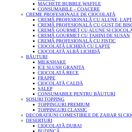
MACHETE BUBBLE WAFFLE
CONSUMABILE – COACERE
CREME PROFESIONALE DE CIOCOLATĂ
CREMĂ PROFESIONALĂ CU ALUNE, LAPT
CREMĂ PROFESIONALĂ CU GUST DE BISC
CREMĂ GOURMET CU ALUNE ȘI CIOCOL
CREMĂ GOURMET CU TAHINI DE SUSAN
CREMĂ PROFESIONALĂ CU FISTIC
CIOCOLATĂ LICHIDĂ CU LAPTE
CIOCOLATĂ ALBĂ LICHIDĂ
BĂUTURI
MILKSHAKE
ICE SLUSH GRANITA
CIOCOLATĂ RECE
FRAPPE
CIOCOLATĂ CALDĂ
SALEP
CONSUMABILE PENTRU BĂUTURI
SOSURI TOPPING
TOPPINGURI PREMIUM
TOPPINGURI CLASSIC
DECORATIUNI COMESTIBILE DE ZAHAR SI CI
DESERTURI
CIOCOLATĂ DUBAI
BUDINCĂ