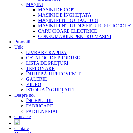
MAȘINI
MAȘINI DE COPT
MAȘINI DE ÎNGHEȚATĂ
MAȘINI PENTRU BĂUTURI
MAȘINI PENTRU DESERTURI ȘI CIOCOLA
CĂRUCIOARE ELECTRICE
CONSUMABILE PENTRU MAȘINI
Promotii
Utile
LIVRARE RAPIDĂ
CATALOG DE PRODUSE
LISTA DE PREȚURI
TEFLONARE
ÎNTREBĂRI FRECVENTE
GALERIE
VIDEO
ISTORIA ÎNGHEȚATEI
Despre noi
ÎNCEPUTUL
FABRICARE
PARTENERIAT
Contacte
Cautare