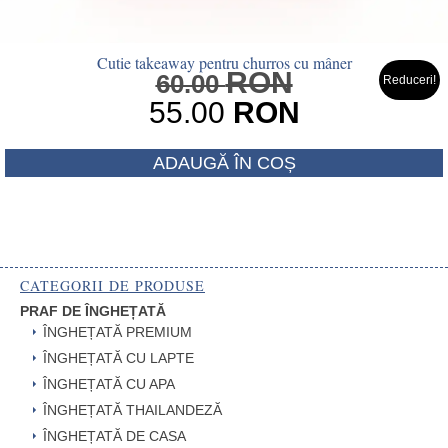
Cutie takeaway pentru churros cu mâner
RON
Prețul
60.00
Reduceri!
inițial
55.00
RON
a
Prețul
fost:
ADAUGĂ ÎN COȘ
curent
60.00 RON
este:
55.00 RON.
CATEGORII DE PRODUSE
PRAF DE ÎNGHEȚATĂ
ÎNGHEȚATĂ PREMIUM
ÎNGHEȚATĂ CU LAPTE
ÎNGHEȚATĂ CU APA
ÎNGHEȚATĂ THAILANDEZĂ
ÎNGHEȚATĂ DE CASA