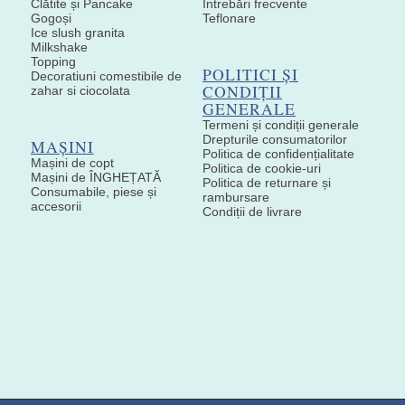
Clătite și Pancake
Întrebări frecvente
Gogoși
Teflonare
Ice slush granita
Milkshake
Topping
POLITICI ȘI
Decoratiuni comestibile de
CONDIȚII
zahar si ciocolata
GENERALE
Termeni și condiții generale
Drepturile consumatorilor
MAȘINI
Politica de confidențialitate
Mașini de copt
Politica de cookie-uri
Mașini de ÎNGHEȚATĂ
Politica de returnare și
Consumabile, piese și
rambursare
accesorii
Condiții de livrare