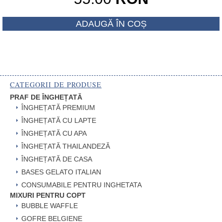
a
Prețul
fost:
ADAUGĂ ÎN COȘ
curent
58.00 RON
este:
55.00 RON.
CATEGORII DE PRODUSE
PRAF DE ÎNGHEȚATĂ
ÎNGHEȚATĂ PREMIUM
ÎNGHEȚATĂ CU LAPTE
ÎNGHEȚATĂ CU APA
ÎNGHEȚATĂ THAILANDEZĂ
ÎNGHEȚATĂ DE CASA
BASES GELATO ITALIAN
CONSUMABILE PENTRU INGHETATA
MIXURI PENTRU COPT
BUBBLE WAFFLE
GOFRE BELGIENE