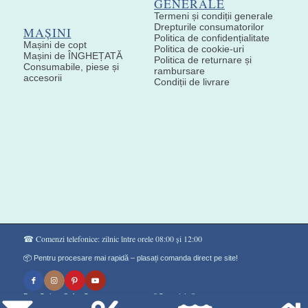
GENERALE
Termeni și condiții generale
Drepturile consumatorilor
MAȘINI
Politica de confidențialitate
Mașini de copt
Politica de cookie-uri
Mașini de ÎNGHEȚATĂ
Politica de returnare și
Consumabile, piese și
rambursare
accesorii
Condiții de livrare
☎ Comenzi telefonice: zilnic între orele 08:00 și 12:00
📦 Pentru procesare mai rapidă – plasați comanda direct pe site!
Don Gelato Soft - Сладоледи на прах ®Copyright©