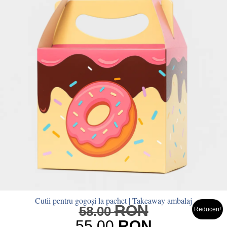
Cutii pentru gogoși la pachet | Takeaway ambalaj
RON
Prețul
58.00
Reduceri!
inițial
55.00
RON