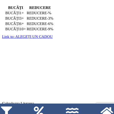
BUCĂȚI
REDUCERE
1+
-%
3+
-3%
6+
-6%
10+
-9%
Link to: ALEGEȚI UN CADOU
Calculeaza Livrarea