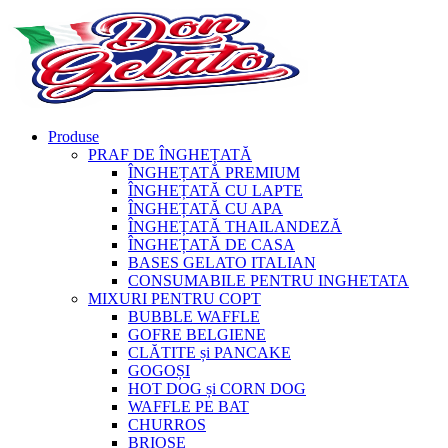
Produse
PRAF DE ÎNGHEȚATĂ
ÎNGHEȚATĂ PREMIUM
ÎNGHEȚATĂ CU LAPTE
ÎNGHEȚATĂ CU APA
ÎNGHEȚATĂ THAILANDEZĂ
ÎNGHEȚATĂ DE CASA
BASES GELATO ITALIAN
CONSUMABILE PENTRU INGHETATA
MIXURI PENTRU COPT
BUBBLE WAFFLE
GOFRE BELGIENE
CLĂTITE și PANCAKE
GOGOȘI
HOT DOG și CORN DOG
WAFFLE PE BAT
CHURROS
BRIOȘE