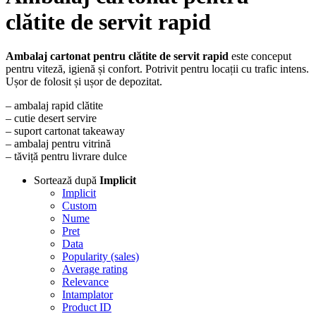
clătite de servit rapid
Ambalaj cartonat pentru clătite de servit rapid
este conceput
pentru viteză, igienă și confort. Potrivit pentru locații cu trafic intens.
Ușor de folosit și ușor de depozitat.
– ambalaj rapid clătite
– cutie desert servire
– suport cartonat takeaway
– ambalaj pentru vitrină
– tăviță pentru livrare dulce
Sortează după
Implicit
Implicit
Custom
Nume
Pret
Data
Popularity (sales)
Average rating
Relevance
Intamplator
Product ID