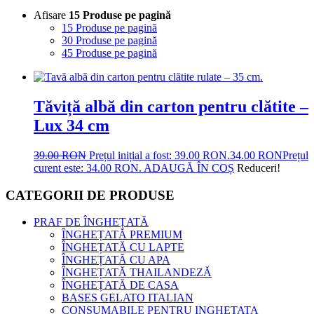
Afisare
15 Produse pe pagină
15 Produse pe pagină
30 Produse pe pagină
45 Produse pe pagină
Tăviță albă din carton pentru clătite –
Lux 34 cm
39.00
RON
Prețul inițial a fost: 39.00 RON.
34.00
RON
Prețul
curent este: 34.00 RON.
ADAUGĂ ÎN COȘ
Reduceri!
CATEGORII DE PRODUSE
PRAF DE ÎNGHEȚATĂ
ÎNGHEȚATĂ PREMIUM
ÎNGHEȚATĂ CU LAPTE
ÎNGHEȚATĂ CU APA
ÎNGHEȚATĂ THAILANDEZĂ
ÎNGHEȚATĂ DE CASA
BASES GELATO ITALIAN
CONSUMABILE PENTRU INGHETATA