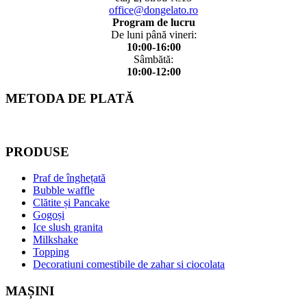
office@dongelato.ro
Program de lucru
De luni până vineri:
10:00-16:00
Sâmbătă:
10:00-12:00
METODA DE PLATĂ
PRODUSE
Praf de înghețată
Bubble waffle
Clătite și Pancake
Gogoși
Ice slush granita
Milkshake
Topping
Decoratiuni comestibile de zahar si ciocolata
MAȘINI