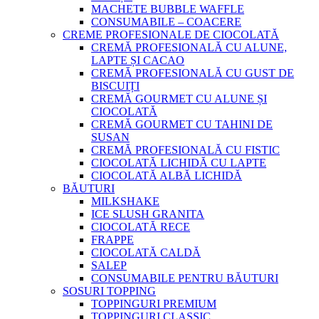
MACHETE BUBBLE WAFFLE
CONSUMABILE – COACERE
CREME PROFESIONALE DE CIOCOLATĂ
CREMĂ PROFESIONALĂ CU ALUNE,
LAPTE ȘI CACAO
CREMĂ PROFESIONALĂ CU GUST DE
BISCUIȚI
CREMĂ GOURMET CU ALUNE ȘI
CIOCOLATĂ
CREMĂ GOURMET CU TAHINI DE
SUSAN
CREMĂ PROFESIONALĂ CU FISTIC
CIOCOLATĂ LICHIDĂ CU LAPTE
CIOCOLATĂ ALBĂ LICHIDĂ
BĂUTURI
MILKSHAKE
ICE SLUSH GRANITA
CIOCOLATĂ RECE
FRAPPE
CIOCOLATĂ CALDĂ
SALEP
CONSUMABILE PENTRU BĂUTURI
SOSURI TOPPING
TOPPINGURI PREMIUM
TOPPINGURI CLASSIC