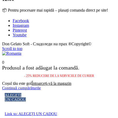
📦 Pentru procesare mai rapidă – plasați comanda direct pe site!
Facebook
Instagram
Pinterest
Youtube
Don Gelato Soft - Сладоледи на прах ®Copyright©
Scroll to top
0
Produsul a fost adăugat la comandă.
- 25% REDUCERE DE LA SERVICIILE DE CURIER
Coșul tău este gol
Întoarceți-vă la magazin
Continuă cumpărăturile
ALEGEȚI
UN CADOU
Link to: ALEGEȚI UN CADOU