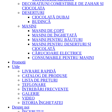
DECORATIUNI COMESTIBILE DE ZAHAR SI
CIOCOLATA
DESERTURI
CIOCOLATĂ DUBAI
BUDINCĂ
MAȘINI
MAȘINI DE COPT
MAȘINI DE ÎNGHEȚATĂ
MAȘINI PENTRU BĂUTURI
MAȘINI PENTRU DESERTURI ȘI
CIOCOLATĂ
CĂRUCIOARE ELECTRICE
CONSUMABILE PENTRU MAȘINI
Promotii
Utile
LIVRARE RAPIDĂ
CATALOG DE PRODUSE
LISTA DE PREȚURI
TEFLONARE
ÎNTREBĂRI FRECVENTE
GALERIE
VIDEO
ISTORIA ÎNGHEȚATEI
Despre noi
ÎNCEPUTUL