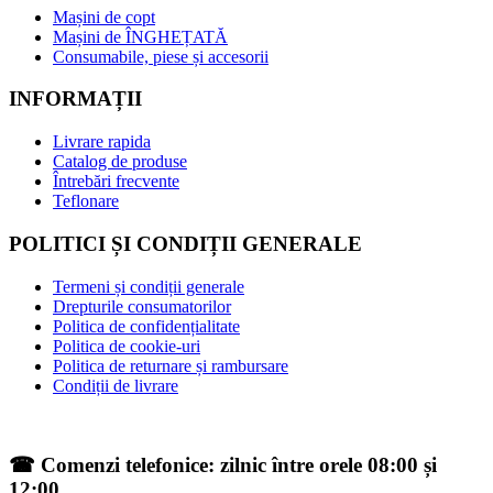
Mașini de copt
Mașini de ÎNGHEȚATĂ
Consumabile, piese și accesorii
INFORMAȚII
Livrare rapida
Catalog de produse
Întrebări frecvente
Teflonare
POLITICI ȘI CONDIȚII GENERALE
Termeni și condiții generale
Drepturile consumatorilor
Politica de confidențialitate
Politica de cookie-uri
Politica de returnare și rambursare
Condiții de livrare
☎ Comenzi telefonice: zilnic între orele 08:00 și
12:00