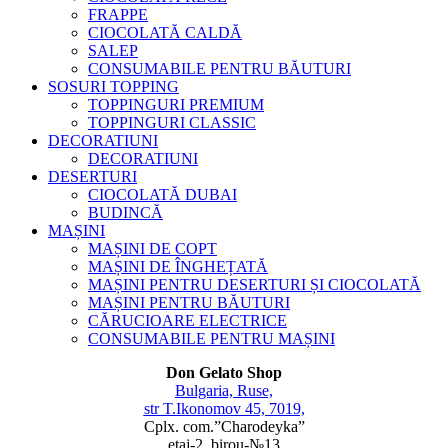
FRAPPE
CIOCOLATĂ CALDĂ
SALEP
CONSUMABILE PENTRU BĂUTURI
SOSURI TOPPING
TOPPINGURI PREMIUM
TOPPINGURI CLASSIC
DECORATIUNI
DECORATIUNI
DESERTURI
CIOCOLATĂ DUBAI
BUDINCĂ
MAȘINI
MAȘINI DE COPT
MAȘINI DE ÎNGHEȚATĂ
MAȘINI PENTRU DESERTURI ȘI CIOCOLATĂ
MAȘINI PENTRU BĂUTURI
CĂRUCIOARE ELECTRICE
CONSUMABILE PENTRU MAȘINI
Don Gelato Shop
Bulgaria, Ruse,
str T.Ikonomov 45, 7019,
Cplx. com.”Charodeyka”
etaj-2, birou-№13