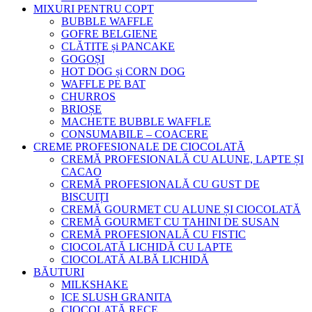
MIXURI PENTRU COPT
BUBBLE WAFFLE
GOFRE BELGIENE
CLĂTITE și PANCAKE
GOGOȘI
HOT DOG și CORN DOG
WAFFLE PE BAT
CHURROS
BRIOȘE
MACHETE BUBBLE WAFFLE
CONSUMABILE – COACERE
CREME PROFESIONALE DE CIOCOLATĂ
CREMĂ PROFESIONALĂ CU ALUNE, LAPTE ȘI
CACAO
CREMĂ PROFESIONALĂ CU GUST DE
BISCUIȚI
CREMĂ GOURMET CU ALUNE ȘI CIOCOLATĂ
CREMĂ GOURMET CU TAHINI DE SUSAN
CREMĂ PROFESIONALĂ CU FISTIC
CIOCOLATĂ LICHIDĂ CU LAPTE
CIOCOLATĂ ALBĂ LICHIDĂ
BĂUTURI
MILKSHAKE
ICE SLUSH GRANITA
CIOCOLATĂ RECE