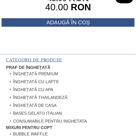
inițial
40.00
RON
a
Prețul
fost:
ADAUGĂ ÎN COȘ
curent
43.00 RON
este:
40.00 RON.
CATEGORII DE PRODUSE
PRAF DE ÎNGHEȚATĂ
ÎNGHEȚATĂ PREMIUM
ÎNGHEȚATĂ CU LAPTE
ÎNGHEȚATĂ CU APA
ÎNGHEȚATĂ THAILANDEZĂ
ÎNGHEȚATĂ DE CASA
BASES GELATO ITALIAN
CONSUMABILE PENTRU INGHETATA
MIXURI PENTRU COPT
BUBBLE WAFFLE