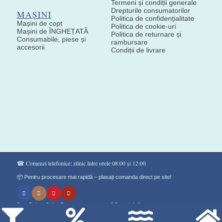
Termeni și condiții generale
Drepturile consumatorilor
MAȘINI
Politica de confidențialitate
Mașini de copt
Politica de cookie-uri
Mașini de ÎNGHEȚATĂ
Politica de returnare și
Consumabile, piese și
rambursare
accesorii
Condiții de livrare
☎ Comenzi telefonice: zilnic între orele 08:00 și 12:00
📦 Pentru procesare mai rapidă – plasați comanda direct pe site!
Don Gelato Soft - Сладоледи на прах ®Copyright©