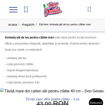
acasa
magazin
/
/
Etichete: Ambalaj alb de lux pentru clătite mari
Ambalaj alb de lux pentru clătite mari
este ideal pentru locații premium.
Oferă o prezentare elegantă, stabilitate și protecție. Potrivit pentru deserturi
lungi sau rulate cu umplutură.
– ambalaj alb lux
– cutie premium clătite
– suport elegant takeaway
– ambalaj street food profesional
– cutie pentru deserturi XXL
Tăviță mare albă pentru clătite – Lux
RON
Prețul
43.00
Reduceri!