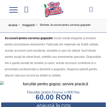
acasa
magazin
/
/
Etichete: Accesorii pentru servirea gogoșilor
Accesorii pentru servirea gogoșilor
includ soluții elegante și practice
pentru prezentarea deserturilor. Fabricate din materiale de înaltă calitate,
aceste accesorii sunt rezistente, durabile și ușor de utilizat. Sunt ideale
pentru locații de street food, cofetării sau evenimente speciale. Disponibile
într-o gamă variată de modele și culori, aceste accesorii contribuie la o
prezentare profesională și atractivă a gogoșilor. Alegerea optimă pentru
afaceri care pun accent pe detalii și calitate.
Furculite pentru Gogoși ≈1800 buc
60.00
RON
ADAUGĂ ÎN COȘ