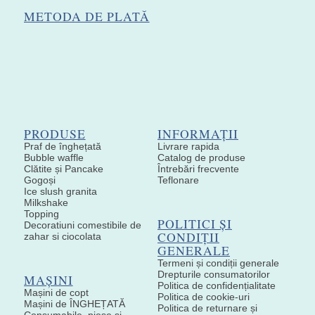
METODA DE PLATĂ
PRODUSE
INFORMAȚII
Praf de înghețată
Livrare rapida
Bubble waffle
Catalog de produse
Clătite și Pancake
Întrebări frecvente
Gogoși
Teflonare
Ice slush granita
Milkshake
Topping
POLITICI ȘI
Decoratiuni comestibile de
CONDIȚII
zahar si ciocolata
GENERALE
Termeni și condiții generale
Drepturile consumatorilor
MAȘINI
Politica de confidențialitate
Mașini de copt
Politica de cookie-uri
Mașini de ÎNGHEȚATĂ
Politica de returnare și