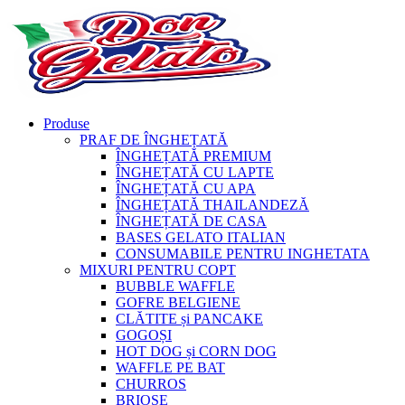
Produse
PRAF DE ÎNGHEȚATĂ
ÎNGHEȚATĂ PREMIUM
ÎNGHEȚATĂ CU LAPTE
ÎNGHEȚATĂ CU APA
ÎNGHEȚATĂ THAILANDEZĂ
ÎNGHEȚATĂ DE CASA
BASES GELATO ITALIAN
CONSUMABILE PENTRU INGHETATA
MIXURI PENTRU COPT
BUBBLE WAFFLE
GOFRE BELGIENE
CLĂTITE și PANCAKE
GOGOȘI
HOT DOG și CORN DOG
WAFFLE PE BAT
CHURROS
BRIOȘE