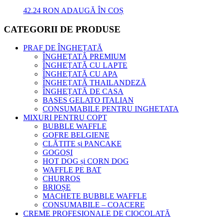
42.24
RON
ADAUGĂ ÎN COȘ
CATEGORII DE PRODUSE
PRAF DE ÎNGHEȚATĂ
ÎNGHEȚATĂ PREMIUM
ÎNGHEȚATĂ CU LAPTE
ÎNGHEȚATĂ CU APA
ÎNGHEȚATĂ THAILANDEZĂ
ÎNGHEȚATĂ DE CASA
BASES GELATO ITALIAN
CONSUMABILE PENTRU INGHETATA
MIXURI PENTRU COPT
BUBBLE WAFFLE
GOFRE BELGIENE
CLĂTITE și PANCAKE
GOGOȘI
HOT DOG și CORN DOG
WAFFLE PE BAT
CHURROS
BRIOȘE
MACHETE BUBBLE WAFFLE
CONSUMABILE – COACERE
CREME PROFESIONALE DE CIOCOLATĂ