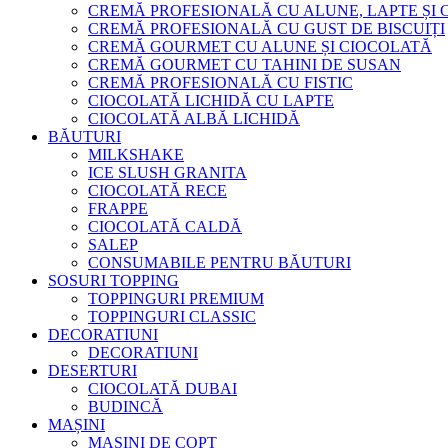
CREMĂ PROFESIONALĂ CU ALUNE, LAPTE ȘI
CREMĂ PROFESIONALĂ CU GUST DE BISCUIȚI
CREMĂ GOURMET CU ALUNE ȘI CIOCOLATĂ
CREMĂ GOURMET CU TAHINI DE SUSAN
CREMĂ PROFESIONALĂ CU FISTIC
CIOCOLATĂ LICHIDĂ CU LAPTE
CIOCOLATĂ ALBĂ LICHIDĂ
BĂUTURI
MILKSHAKE
ICE SLUSH GRANITA
CIOCOLATĂ RECE
FRAPPE
CIOCOLATĂ CALDĂ
SALEP
CONSUMABILE PENTRU BĂUTURI
SOSURI TOPPING
TOPPINGURI PREMIUM
TOPPINGURI CLASSIC
DECORATIUNI
DECORATIUNI
DESERTURI
CIOCOLATĂ DUBAI
BUDINCĂ
MAȘINI
MAȘINI DE COPT