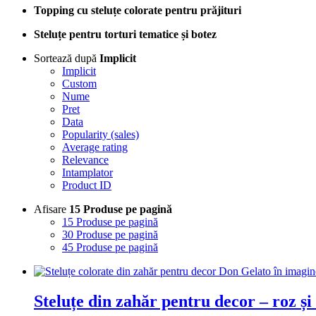
Topping cu steluțe colorate pentru prăjituri
Steluțe pentru torturi tematice și botez
Sortează după
Implicit
Implicit
Custom
Nume
Pret
Data
Popularity (sales)
Average rating
Relevance
Intamplator
Product ID
Afisare
15 Produse pe pagină
15 Produse pe pagină
30 Produse pe pagină
45 Produse pe pagină
Steluțe din zahăr pentru decor – roz ș