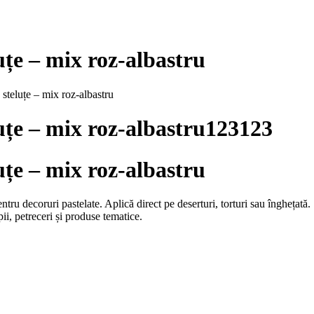
uțe – mix roz-albastru
 steluțe – mix roz-albastru
uțe – mix roz-albastru123123
uțe – mix roz-albastru
ntru decoruri pastelate. Aplică direct pe deserturi, torturi sau înghețată.
pii, petreceri și produse tematice.