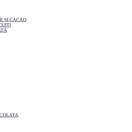
E ȘI CACAO
UIȚI
ATĂ
OCOLATA