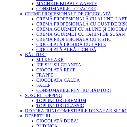
MACHETE BUBBLE WAFFLE
CONSUMABILE – COACERE
CREME PROFESIONALE DE CIOCOLATĂ
CREMĂ PROFESIONALĂ CU ALUNE, LAPT
CREMĂ PROFESIONALĂ CU GUST DE BISC
CREMĂ GOURMET CU ALUNE ȘI CIOCOL
CREMĂ GOURMET CU TAHINI DE SUSAN
CREMĂ PROFESIONALĂ CU FISTIC
CIOCOLATĂ LICHIDĂ CU LAPTE
CIOCOLATĂ ALBĂ LICHIDĂ
BĂUTURI
MILKSHAKE
ICE SLUSH GRANITA
CIOCOLATĂ RECE
FRAPPE
CIOCOLATĂ CALDĂ
SALEP
CONSUMABILE PENTRU BĂUTURI
SOSURI TOPPING
TOPPINGURI PREMIUM
TOPPINGURI CLASSIC
DECORATIUNI COMESTIBILE DE ZAHAR SI CI
DESERTURI
CIOCOLATĂ DUBAI
BUDINCĂ