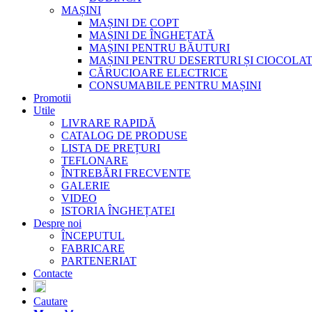
MAȘINI
MAȘINI DE COPT
MAȘINI DE ÎNGHEȚATĂ
MAȘINI PENTRU BĂUTURI
MAȘINI PENTRU DESERTURI ȘI CIOCOLA
CĂRUCIOARE ELECTRICE
CONSUMABILE PENTRU MAȘINI
Promotii
Utile
LIVRARE RAPIDĂ
CATALOG DE PRODUSE
LISTA DE PREȚURI
TEFLONARE
ÎNTREBĂRI FRECVENTE
GALERIE
VIDEO
ISTORIA ÎNGHEȚATEI
Despre noi
ÎNCEPUTUL
FABRICARE
PARTENERIAT
Contacte
Cautare