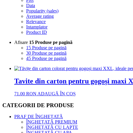
Pret
Data
Popularity (sales)
Average rating
Relevance
Intamplator
Product ID
Afisare
15 Produse pe pagină
15 Produse pe pagină
30 Produse pe pagină
45 Produse pe pagină
Tavite din carton pentru gogoși maxi 
71.00
RON
ADAUGĂ ÎN COȘ
CATEGORII DE PRODUSE
PRAF DE ÎNGHEȚATĂ
ÎNGHEȚATĂ PREMIUM
ÎNGHEȚATĂ CU LAPTE
ÎNGHEȚATĂ CU APA