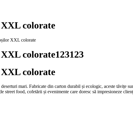
r XXL colorate
goșilor XXL colorate
r XXL colorate123123
r XXL colorate
 deserturi mari. Fabricate din carton durabil și ecologic, aceste tăvițe s
 street food, cofetării și evenimente care doresc să impresioneze clienții