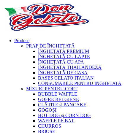
Produse
PRAF DE ÎNGHEȚATĂ
ÎNGHEȚATĂ PREMIUM
ÎNGHEȚATĂ CU LAPTE
ÎNGHEȚATĂ CU APA
ÎNGHEȚATĂ THAILANDEZĂ
ÎNGHEȚATĂ DE CASA
BASES GELATO ITALIAN
CONSUMABILE PENTRU INGHETATA
MIXURI PENTRU COPT
BUBBLE WAFFLE
GOFRE BELGIENE
CLĂTITE și PANCAKE
GOGOȘI
HOT DOG și CORN DOG
WAFFLE PE BAT
CHURROS
BRIOȘE