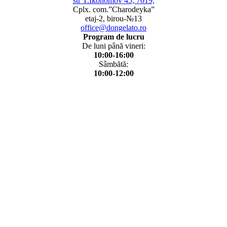
str T.Ikonomov 45, 7019,
Cplx. com.”Charodeyka”
etaj-2, birou-№13
office@dongelato.ro
Program de lucru
De luni până vineri:
10:00-16:00
Sâmbătă:
10:00-12:00