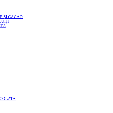
E ȘI CACAO
UIȚI
ATĂ
OCOLATA