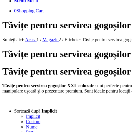
Menu
Menu
0
Shopping Cart
Tăvițe pentru servirea gogoșilo
Sunteți aici:
Acasa
1
/
Magazin
2
/
Etichete: Tăvițe pentru servirea go
Tăvițe pentru servirea gogoșilo
Tăvițe pentru servirea gogoșilo
Tăvițe pentru servirea gogoșilor XXL colorate
sunt perfecte pentru
manipulare ușoară și o prezentare premium. Sunt ideale pentru locații de
Sortează după
Implicit
Implicit
Custom
Nume