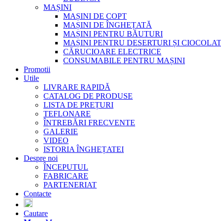
MAȘINI
MAȘINI DE COPT
MAȘINI DE ÎNGHEȚATĂ
MAȘINI PENTRU BĂUTURI
MAȘINI PENTRU DESERTURI ȘI CIOCOLA
CĂRUCIOARE ELECTRICE
CONSUMABILE PENTRU MAȘINI
Promotii
Utile
LIVRARE RAPIDĂ
CATALOG DE PRODUSE
LISTA DE PREȚURI
TEFLONARE
ÎNTREBĂRI FRECVENTE
GALERIE
VIDEO
ISTORIA ÎNGHEȚATEI
Despre noi
ÎNCEPUTUL
FABRICARE
PARTENERIAT
Contacte
Cautare