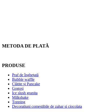
METODA DE PLATĂ
PRODUSE
Praf de înghețată
Bubble waffle
Clătite și Pancake
Gogoși
Ice slush granita
Milkshake
Topping
Decoratiuni comestibile de zahar si ciocolata