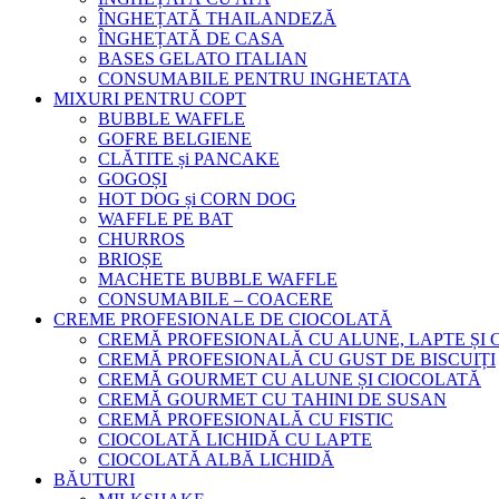
ÎNGHEȚATĂ THAILANDEZĂ
ÎNGHEȚATĂ DE CASA
BASES GELATO ITALIAN
CONSUMABILE PENTRU INGHETATA
MIXURI PENTRU COPT
BUBBLE WAFFLE
GOFRE BELGIENE
CLĂTITE și PANCAKE
GOGOȘI
HOT DOG și CORN DOG
WAFFLE PE BAT
CHURROS
BRIOȘE
MACHETE BUBBLE WAFFLE
CONSUMABILE – COACERE
CREME PROFESIONALE DE CIOCOLATĂ
CREMĂ PROFESIONALĂ CU ALUNE, LAPTE ȘI
CREMĂ PROFESIONALĂ CU GUST DE BISCUIȚI
CREMĂ GOURMET CU ALUNE ȘI CIOCOLATĂ
CREMĂ GOURMET CU TAHINI DE SUSAN
CREMĂ PROFESIONALĂ CU FISTIC
CIOCOLATĂ LICHIDĂ CU LAPTE
CIOCOLATĂ ALBĂ LICHIDĂ
BĂUTURI