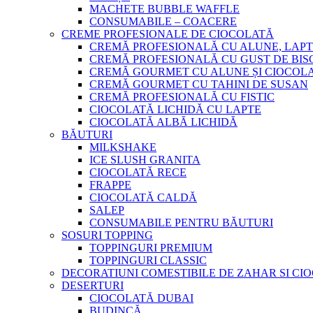
MACHETE BUBBLE WAFFLE
CONSUMABILE – COACERE
CREME PROFESIONALE DE CIOCOLATĂ
CREMĂ PROFESIONALĂ CU ALUNE, LAPT
CREMĂ PROFESIONALĂ CU GUST DE BISC
CREMĂ GOURMET CU ALUNE ȘI CIOCOL
CREMĂ GOURMET CU TAHINI DE SUSAN
CREMĂ PROFESIONALĂ CU FISTIC
CIOCOLATĂ LICHIDĂ CU LAPTE
CIOCOLATĂ ALBĂ LICHIDĂ
BĂUTURI
MILKSHAKE
ICE SLUSH GRANITA
CIOCOLATĂ RECE
FRAPPE
CIOCOLATĂ CALDĂ
SALEP
CONSUMABILE PENTRU BĂUTURI
SOSURI TOPPING
TOPPINGURI PREMIUM
TOPPINGURI CLASSIC
DECORATIUNI COMESTIBILE DE ZAHAR SI CI
DESERTURI
CIOCOLATĂ DUBAI
BUDINCĂ