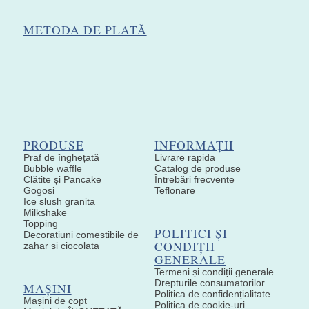
METODA DE PLATĂ
PRODUSE
INFORMAȚII
Praf de înghețată
Livrare rapida
Bubble waffle
Catalog de produse
Clătite și Pancake
Întrebări frecvente
Gogoși
Teflonare
Ice slush granita
Milkshake
Topping
POLITICI ȘI
Decoratiuni comestibile de
CONDIȚII
zahar si ciocolata
GENERALE
Termeni și condiții generale
Drepturile consumatorilor
MAȘINI
Politica de confidențialitate
Mașini de copt
Politica de cookie-uri