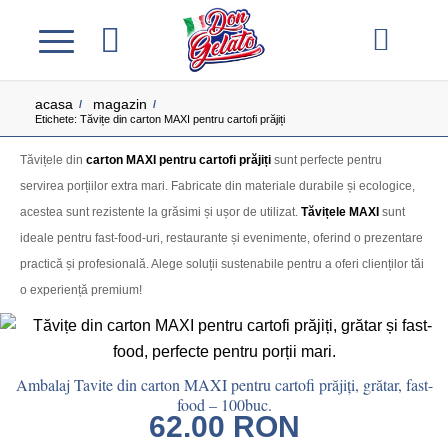
acasa
magazin
/
/
Etichete: Tăvițe din carton MAXI pentru cartofi prăjiți
Tăvițele din
carton MAXI pentru cartofi prăjiți
sunt perfecte pentru
servirea porțiilor extra mari. Fabricate din materiale durabile și ecologice,
acestea sunt rezistente la grăsimi și ușor de utilizat.
Tăvițele MAXI
sunt
ideale pentru fast-food-uri, restaurante și evenimente, oferind o prezentare
practică și profesională. Alege soluții sustenabile pentru a oferi clienților tăi
o experiență premium!
Ambalaj Tavite din carton MAXI pentru cartofi prăjiți, grătar, fast-
food – 100buc.
62.00
RON