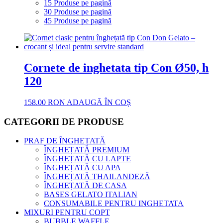
15 Produse pe pagină
30 Produse pe pagină
45 Produse pe pagină
Cornete de inghetata tip Con Ø50, h
120
158.00
RON
ADAUGĂ ÎN COȘ
CATEGORII DE PRODUSE
PRAF DE ÎNGHEȚATĂ
ÎNGHEȚATĂ PREMIUM
ÎNGHEȚATĂ CU LAPTE
ÎNGHEȚATĂ CU APA
ÎNGHEȚATĂ THAILANDEZĂ
ÎNGHEȚATĂ DE CASA
BASES GELATO ITALIAN
CONSUMABILE PENTRU INGHETATA
MIXURI PENTRU COPT
BUBBLE WAFFLE