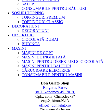
SALEP
CONSUMABILE PENTRU BĂUTURI
SOSURI TOPPING
TOPPINGURI PREMIUM
TOPPINGURI CLASSIC
DECORATIUNI
DECORATIUNI
DESERTURI
CIOCOLATĂ DUBAI
BUDINCĂ
MAȘINI
MAȘINI DE COPT
MAȘINI DE ÎNGHEȚATĂ
MAȘINI PENTRU DESERTURI ȘI CIOCOLATĂ
MAȘINI PENTRU BĂUTURI
CĂRUCIOARE ELECTRICE
CONSUMABILE PENTRU MAȘINI
Don Gelato Shop
Bulgaria, Ruse,
str T.Ikonomov 45, 7019,
Cplx. com.”Charodeyka”
etaj-2, birou-№13
office@dongelato.ro
Program de lucru