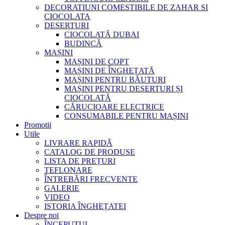
DECORATIUNI COMESTIBILE DE ZAHAR SI
CIOCOLATA
DESERTURI
CIOCOLATĂ DUBAI
BUDINCĂ
MAȘINI
MAȘINI DE COPT
MAȘINI DE ÎNGHEȚATĂ
MAȘINI PENTRU BĂUTURI
MAȘINI PENTRU DESERTURI ȘI
CIOCOLATĂ
CĂRUCIOARE ELECTRICE
CONSUMABILE PENTRU MAȘINI
Promotii
Utile
LIVRARE RAPIDĂ
CATALOG DE PRODUSE
LISTA DE PREȚURI
TEFLONARE
ÎNTREBĂRI FRECVENTE
GALERIE
VIDEO
ISTORIA ÎNGHEȚATEI
Despre noi
ÎNCEPUTUL