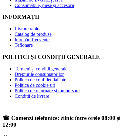
Consumabile, piese și accesorii
INFORMAȚII
Livrare rapida
Catalog de produse
Întrebări frecvente
Teflonare
POLITICI ȘI CONDIȚII GENERALE
Termeni și condiții generale
Drepturile consumatorilor
Politica de confidențialitate
Politica de cookie-uri
Politica de returnare și rambursare
Condiții de livrare
☎ Comenzi telefonice: zilnic între orele 08:00 și
12:00