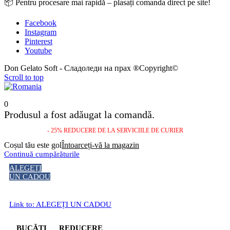
📦 Pentru procesare mai rapidă – plasați comanda direct pe site!
Facebook
Instagram
Pinterest
Youtube
Don Gelato Soft - Сладоледи на прах ®Copyright©
Scroll to top
0
Produsul a fost adăugat la comandă.
- 25% REDUCERE DE LA SERVICIILE DE CURIER
Coșul tău este gol
Întoarceți-vă la magazin
Continuă cumpărăturile
ALEGEȚI
UN CADOU
Link to: ALEGEȚI UN CADOU
BUCĂȚI
REDUCERE