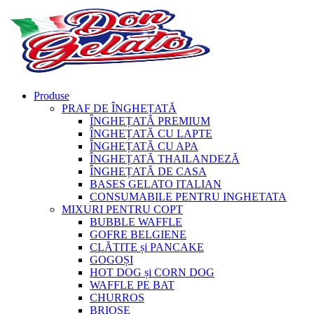
Produse
PRAF DE ÎNGHEȚATĂ
ÎNGHEȚATĂ PREMIUM
ÎNGHEȚATĂ CU LAPTE
ÎNGHEȚATĂ CU APA
ÎNGHEȚATĂ THAILANDEZĂ
ÎNGHEȚATĂ DE CASA
BASES GELATO ITALIAN
CONSUMABILE PENTRU INGHETATA
MIXURI PENTRU COPT
BUBBLE WAFFLE
GOFRE BELGIENE
CLĂTITE și PANCAKE
GOGOȘI
HOT DOG și CORN DOG
WAFFLE PE BAT
CHURROS
BRIOȘE