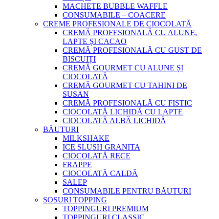
MACHETE BUBBLE WAFFLE
CONSUMABILE – COACERE
CREME PROFESIONALE DE CIOCOLATĂ
CREMĂ PROFESIONALĂ CU ALUNE,
LAPTE ȘI CACAO
CREMĂ PROFESIONALĂ CU GUST DE
BISCUIȚI
CREMĂ GOURMET CU ALUNE ȘI
CIOCOLATĂ
CREMĂ GOURMET CU TAHINI DE
SUSAN
CREMĂ PROFESIONALĂ CU FISTIC
CIOCOLATĂ LICHIDĂ CU LAPTE
CIOCOLATĂ ALBĂ LICHIDĂ
BĂUTURI
MILKSHAKE
ICE SLUSH GRANITA
CIOCOLATĂ RECE
FRAPPE
CIOCOLATĂ CALDĂ
SALEP
CONSUMABILE PENTRU BĂUTURI
SOSURI TOPPING
TOPPINGURI PREMIUM
TOPPINGURI CLASSIC