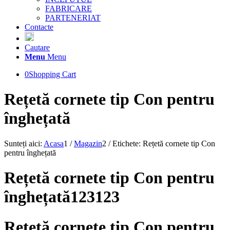
FABRICARE
PARTENERIAT
Contacte
Cautare
Menu
Menu
0
Shopping Cart
Rețetă cornete tip Con pentru
înghețată
Sunteți aici:
Acasa
1
/
Magazin
2
/
Etichete: Rețetă cornete tip Con
pentru înghețată
Rețetă cornete tip Con pentru
înghețată123123
Rețetă cornete tip Con pentru