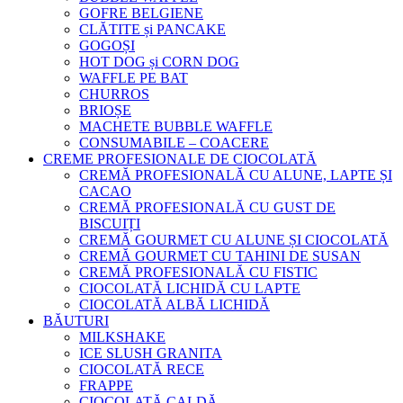
GOFRE BELGIENE
CLĂTITE și PANCAKE
GOGOȘI
HOT DOG și CORN DOG
WAFFLE PE BAT
CHURROS
BRIOȘE
MACHETE BUBBLE WAFFLE
CONSUMABILE – COACERE
CREME PROFESIONALE DE CIOCOLATĂ
CREMĂ PROFESIONALĂ CU ALUNE, LAPTE ȘI
CACAO
CREMĂ PROFESIONALĂ CU GUST DE
BISCUIȚI
CREMĂ GOURMET CU ALUNE ȘI CIOCOLATĂ
CREMĂ GOURMET CU TAHINI DE SUSAN
CREMĂ PROFESIONALĂ CU FISTIC
CIOCOLATĂ LICHIDĂ CU LAPTE
CIOCOLATĂ ALBĂ LICHIDĂ
BĂUTURI
MILKSHAKE
ICE SLUSH GRANITA
CIOCOLATĂ RECE
FRAPPE
CIOCOLATĂ CALDĂ