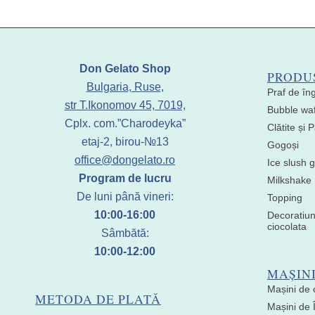
Don Gelato Shop
PRODU
Bulgaria, Ruse,
Praf de în
str T.Ikonomov 45, 7019,
Bubble waf
Cplx. com.”Charodeyka”
Clătite și
etaj-2, birou-№13
Gogoși
office@dongelato.ro
Ice slush g
Program de lucru
Milkshake
De luni până vineri:
Topping
10:00-16:00
Decoratiun
ciocolata
Sâmbătă:
10:00-12:00
MAȘIN
Mașini de 
METODA DE PLATĂ
Mașini de