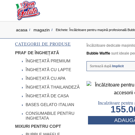
acasa
magazin
/
/
Etichete: Încălzitoare pentru mașină profesională Bubb
CATEGORII DE PRODUSE
Încălzitoare dedicate mașinil
PRAF DE ÎNGHEȚATĂ
Bubble Waffle
sunt ideale pen
ÎNGHEȚATĂ PREMIUM
Sortează după
Implicit
ÎNGHEȚATĂ CU LAPTE
ÎNGHEȚATĂ CU APA
ÎNGHEȚATĂ THAILANDEZĂ
ÎNGHEȚATĂ DE CASA
Incalzitoare pentru
BASES GELATO ITALIAN
155.
CONSUMABILE PENTRU
INGHETATA
ADAUGĂ
MIXURI PENTRU COPT
BUBBLE WAFFLE