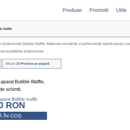
Produse
Promotii
Utile
le Waffle
or profesionale Bubble Waffle. Materiale rezistente și performanță optimă pentru coa
tru bucătăriile profesionale.
Afisare
15 Produse pe pagină
 aparat Bubble waffle
00
RON
 ÎN COȘ