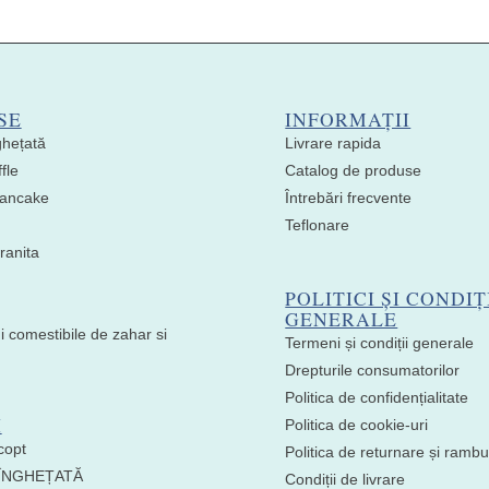
SE
INFORMAȚII
ghețată
Livrare rapida
fle
Catalog de produse
 Pancake
Întrebări frecvente
Teflonare
ranita
POLITICI ȘI CONDIȚ
GENERALE
i comestibile de zahar si
Termeni și condiții generale
Drepturile consumatorilor
Politica de confidențialitate
I
Politica de cookie-uri
copt
Politica de returnare și ramb
 ÎNGHEȚATĂ
Condiții de livrare