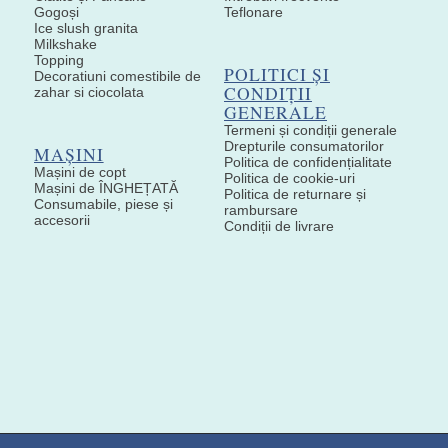
Gogoși
Teflonare
Ice slush granita
Milkshake
Topping
POLITICI ȘI
Decoratiuni comestibile de
CONDIȚII
zahar si ciocolata
GENERALE
Termeni și condiții generale
Drepturile consumatorilor
MAȘINI
Politica de confidențialitate
Mașini de copt
Politica de cookie-uri
Mașini de ÎNGHEȚATĂ
Politica de returnare și
Consumabile, piese și
rambursare
accesorii
Condiții de livrare