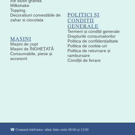
Ice slush granita
Milkshake
Topping
POLITICI ȘI
Decoratiuni comestibile de
CONDIȚII
zahar si ciocolata
GENERALE
Termeni și condiții generale
Drepturile consumatorilor
MAȘINI
Politica de confidențialitate
Mașini de copt
Politica de cookie-uri
Mașini de ÎNGHEȚATĂ
Politica de returnare și
Consumabile, piese și
rambursare
accesorii
Condiții de livrare
☎ Comenzi telefonice: zilnic între orele 08:00 și 12:00