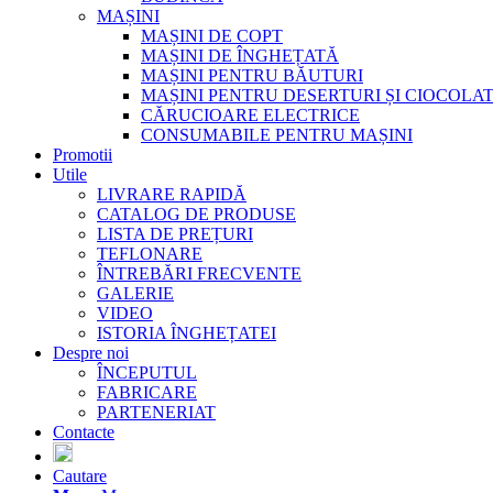
MAȘINI
MAȘINI DE COPT
MAȘINI DE ÎNGHEȚATĂ
MAȘINI PENTRU BĂUTURI
MAȘINI PENTRU DESERTURI ȘI CIOCOLA
CĂRUCIOARE ELECTRICE
CONSUMABILE PENTRU MAȘINI
Promotii
Utile
LIVRARE RAPIDĂ
CATALOG DE PRODUSE
LISTA DE PREȚURI
TEFLONARE
ÎNTREBĂRI FRECVENTE
GALERIE
VIDEO
ISTORIA ÎNGHEȚATEI
Despre noi
ÎNCEPUTUL
FABRICARE
PARTENERIAT
Contacte
Cautare