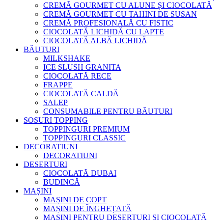
CREMĂ GOURMET CU ALUNE ȘI CIOCOLATĂ
CREMĂ GOURMET CU TAHINI DE SUSAN
CREMĂ PROFESIONALĂ CU FISTIC
CIOCOLATĂ LICHIDĂ CU LAPTE
CIOCOLATĂ ALBĂ LICHIDĂ
BĂUTURI
MILKSHAKE
ICE SLUSH GRANITA
CIOCOLATĂ RECE
FRAPPE
CIOCOLATĂ CALDĂ
SALEP
CONSUMABILE PENTRU BĂUTURI
SOSURI TOPPING
TOPPINGURI PREMIUM
TOPPINGURI CLASSIC
DECORATIUNI
DECORATIUNI
DESERTURI
CIOCOLATĂ DUBAI
BUDINCĂ
MAȘINI
MAȘINI DE COPT
MAȘINI DE ÎNGHEȚATĂ
MAȘINI PENTRU DESERTURI ȘI CIOCOLATĂ