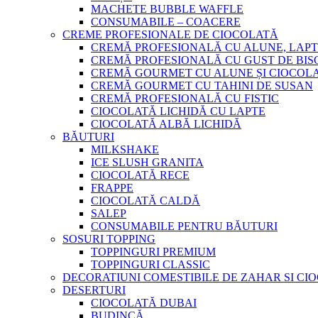
MACHETE BUBBLE WAFFLE
CONSUMABILE – COACERE
CREME PROFESIONALE DE CIOCOLATĂ
CREMĂ PROFESIONALĂ CU ALUNE, LAPT
CREMĂ PROFESIONALĂ CU GUST DE BISC
CREMĂ GOURMET CU ALUNE ȘI CIOCOL
CREMĂ GOURMET CU TAHINI DE SUSAN
CREMĂ PROFESIONALĂ CU FISTIC
CIOCOLATĂ LICHIDĂ CU LAPTE
CIOCOLATĂ ALBĂ LICHIDĂ
BĂUTURI
MILKSHAKE
ICE SLUSH GRANITA
CIOCOLATĂ RECE
FRAPPE
CIOCOLATĂ CALDĂ
SALEP
CONSUMABILE PENTRU BĂUTURI
SOSURI TOPPING
TOPPINGURI PREMIUM
TOPPINGURI CLASSIC
DECORATIUNI COMESTIBILE DE ZAHAR SI CI
DESERTURI
CIOCOLATĂ DUBAI
BUDINCĂ