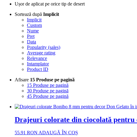
Ușor de aplicat pe orice tip de desert
Sortează după
Implicit
Implicit
Custom
Nume
Pret
Data
Popularity (sales)
Average rating
Relevance
Intamplator
Product ID
Afisare
15 Produse pe pagină
15 Produse pe pagină
30 Produse pe pagină
45 Produse pe pagină
Drajeuri colorate din ciocolată pentru 
55.91
RON
ADAUGĂ ÎN COȘ