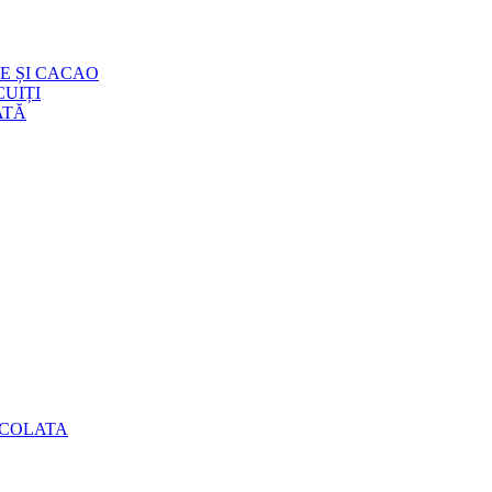
E ȘI CACAO
UIȚI
ATĂ
OCOLATA