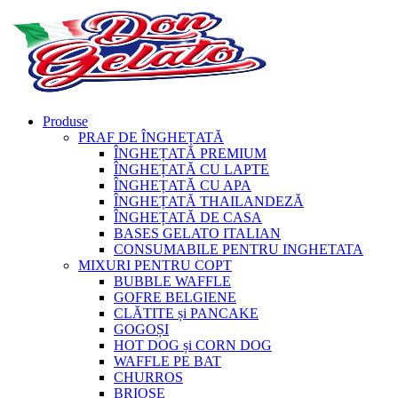
Produse
PRAF DE ÎNGHEȚATĂ
ÎNGHEȚATĂ PREMIUM
ÎNGHEȚATĂ CU LAPTE
ÎNGHEȚATĂ CU APA
ÎNGHEȚATĂ THAILANDEZĂ
ÎNGHEȚATĂ DE CASA
BASES GELATO ITALIAN
CONSUMABILE PENTRU INGHETATA
MIXURI PENTRU COPT
BUBBLE WAFFLE
GOFRE BELGIENE
CLĂTITE și PANCAKE
GOGOȘI
HOT DOG și CORN DOG
WAFFLE PE BAT
CHURROS
BRIOȘE