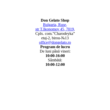
Don Gelato Shop
Bulgaria, Ruse,
str T.Ikonomov 45, 7019,
Cplx. com.”Charodeyka”
etaj-2, birou-№13
office@dongelato.ro
Program de lucru
De luni până vineri:
10:00-16:00
Sâmbătă:
10:00-12:00