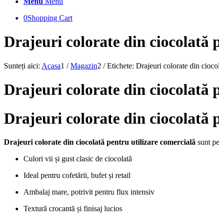
Menu
Menu
0
Shopping Cart
Drajeuri colorate din ciocolată 
Sunteți aici:
Acasa
1
/
Magazin
2
/
Etichete: Drajeuri colorate din ciocol
Drajeuri colorate din ciocolată 
Drajeuri colorate din ciocolată 
Drajeuri colorate din ciocolată pentru utilizare comercială
sunt per
Culori vii și gust clasic de ciocolată
Ideal pentru cofetării, bufet și retail
Ambalaj mare, potrivit pentru flux intensiv
Textură crocantă și finisaj lucios