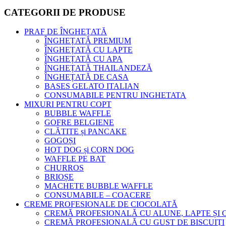
CATEGORII DE PRODUSE
PRAF DE ÎNGHEȚATĂ
ÎNGHEȚATĂ PREMIUM
ÎNGHEȚATĂ CU LAPTE
ÎNGHEȚATĂ CU APA
ÎNGHEȚATĂ THAILANDEZĂ
ÎNGHEȚATĂ DE CASA
BASES GELATO ITALIAN
CONSUMABILE PENTRU INGHETATA
MIXURI PENTRU COPT
BUBBLE WAFFLE
GOFRE BELGIENE
CLĂTITE și PANCAKE
GOGOȘI
HOT DOG și CORN DOG
WAFFLE PE BAT
CHURROS
BRIOȘE
MACHETE BUBBLE WAFFLE
CONSUMABILE – COACERE
CREME PROFESIONALE DE CIOCOLATĂ
CREMĂ PROFESIONALĂ CU ALUNE, LAPTE ȘI
CREMĂ PROFESIONALĂ CU GUST DE BISCUIȚI