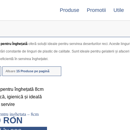
Produse
Promotii
Utile
c pentru înghețată
oferă soluții ideale pentru servirea deserturilor reci. Aceste lingur
vrări constante de linguri de plastic de calitate. Sunt ideale pentru gelaterii și afacer
eficientă în servirea înghețatei.
Afisare
15 Produse pe pagină
entru inghetata – 8cm
0
RON