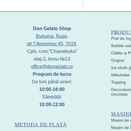
Don Gelato Shop
PRODU
Bulgaria, Ruse,
Praf de în
str T.Ikonomov 45, 7019,
Bubble waf
Cplx. com.”Charodeyka”
Clătite și
etaj-2, birou-№13
Gogoși
office@dongelato.ro
Ice slush g
Program de lucru
Milkshake
De luni până vineri:
Topping
10:00-16:00
Decoratiun
ciocolata
Sâmbătă:
10:00-12:00
MAȘIN
Mașini de 
METODA DE PLATĂ
Mașini de