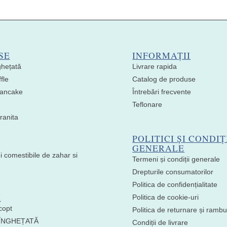
SE
INFORMAȚII
ghețată
Livrare rapida
fle
Catalog de produse
 Pancake
Întrebări frecvente
Teflonare
ranita
POLITICI ȘI CONDIȚ
GENERALE
i comestibile de zahar si
Termeni și condiții generale
Drepturile consumatorilor
Politica de confidențialitate
I
Politica de cookie-uri
copt
Politica de returnare și ramb
 ÎNGHEȚATĂ
Condiții de livrare