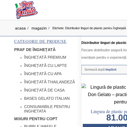
acasa
magazin
/
/
Etichete: Distribuitor linguri de plastic pentru înghețată
CATEGORII DE PRODUSE
Distribuitor linguri de plasti
PRAF DE ÎNGHEȚATĂ
Fiecare distribuitor asigură li
ÎNGHEȚATĂ PREMIUM
esențiale pentru o experiență 
ÎNGHEȚATĂ CU LAPTE
Sortează după
Implicit
ÎNGHEȚATĂ CU APA
ÎNGHEȚATĂ THAILANDEZĂ
ÎNGHEȚATĂ DE CASA
BASES GELATO ITALIAN
CONSUMABILE PENTRU
Lingura de plastic p
INGHETATA
81.0
MIXURI PENTRU COPT
BUBBLE WAFFLE