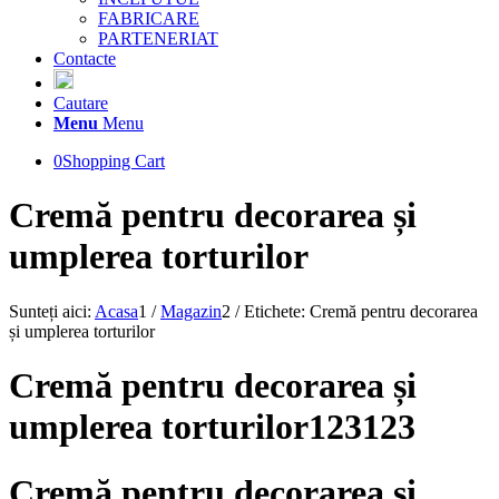
FABRICARE
PARTENERIAT
Contacte
Cautare
Menu
Menu
0
Shopping Cart
Cremă pentru decorarea și
umplerea torturilor
Sunteți aici:
Acasa
1
/
Magazin
2
/
Etichete: Cremă pentru decorarea
și umplerea torturilor
Cremă pentru decorarea și
umplerea torturilor123123
Cremă pentru decorarea și