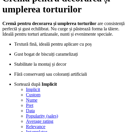
umplerea torturilor
Cremă pentru decorarea și umplerea torturilor
are consistență
perfectă și gust echilibrat. Nu curge și păstrează forma la tăiere.
Ideală pentru torturi artizanale, nunti și evenimente speciale.
Textură fină, ideală pentru aplicare cu poș
Gust bogat de biscuiți caramelizați
Stabilitate la montaj și decor
Fără conservanți sau coloranți artificiali
Sortează după
Implicit
Implicit
Custom
Nume
Pret
Data
Popularity (sales)
Average rating
Relevance
Intamplator