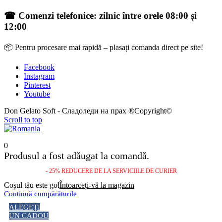
☎ Comenzi telefonice: zilnic între orele 08:00 și
12:00
📦 Pentru procesare mai rapidă – plasați comanda direct pe site!
Facebook
Instagram
Pinterest
Youtube
Don Gelato Soft - Сладоледи на прах ®Copyright©
Scroll to top
0
Produsul a fost adăugat la comandă.
- 25% REDUCERE DE LA SERVICIILE DE CURIER
Coșul tău este gol
Întoarceți-vă la magazin
Continuă cumpărăturile
ALEGEȚI
UN CADOU