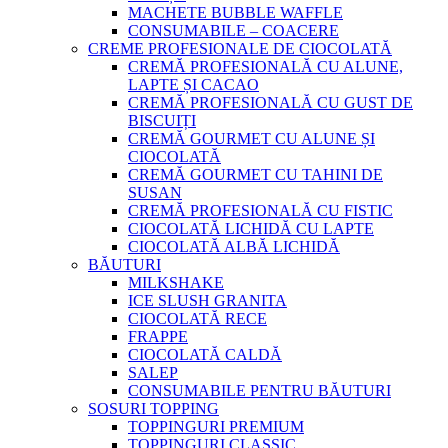
MACHETE BUBBLE WAFFLE
CONSUMABILE – COACERE
CREME PROFESIONALE DE CIOCOLATĂ
CREMĂ PROFESIONALĂ CU ALUNE,
LAPTE ȘI CACAO
CREMĂ PROFESIONALĂ CU GUST DE
BISCUIȚI
CREMĂ GOURMET CU ALUNE ȘI
CIOCOLATĂ
CREMĂ GOURMET CU TAHINI DE
SUSAN
CREMĂ PROFESIONALĂ CU FISTIC
CIOCOLATĂ LICHIDĂ CU LAPTE
CIOCOLATĂ ALBĂ LICHIDĂ
BĂUTURI
MILKSHAKE
ICE SLUSH GRANITA
CIOCOLATĂ RECE
FRAPPE
CIOCOLATĂ CALDĂ
SALEP
CONSUMABILE PENTRU BĂUTURI
SOSURI TOPPING
TOPPINGURI PREMIUM
TOPPINGURI CLASSIC