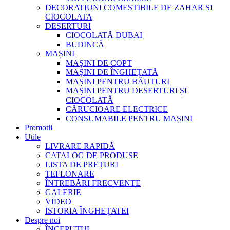
DECORATIUNI COMESTIBILE DE ZAHAR SI
CIOCOLATA
DESERTURI
CIOCOLATĂ DUBAI
BUDINCĂ
MAȘINI
MAȘINI DE COPT
MAȘINI DE ÎNGHEȚATĂ
MAȘINI PENTRU BĂUTURI
MAȘINI PENTRU DESERTURI ȘI
CIOCOLATĂ
CĂRUCIOARE ELECTRICE
CONSUMABILE PENTRU MAȘINI
Promotii
Utile
LIVRARE RAPIDĂ
CATALOG DE PRODUSE
LISTA DE PREȚURI
TEFLONARE
ÎNTREBĂRI FRECVENTE
GALERIE
VIDEO
ISTORIA ÎNGHEȚATEI
Despre noi
ÎNCEPUTUL