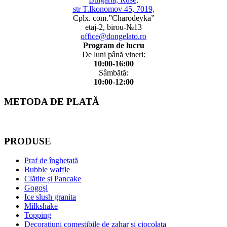
str T.Ikonomov 45, 7019,
Cplx. com.”Charodeyka”
etaj-2, birou-№13
office@dongelato.ro
Program de lucru
De luni până vineri:
10:00-16:00
Sâmbătă:
10:00-12:00
METODA DE PLATĂ
PRODUSE
Praf de înghețată
Bubble waffle
Clătite și Pancake
Gogoși
Ice slush granita
Milkshake
Topping
Decoratiuni comestibile de zahar si ciocolata