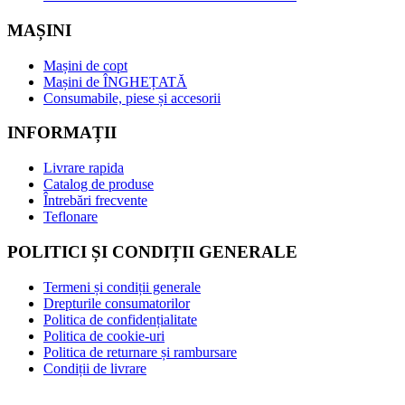
MAȘINI
Mașini de copt
Mașini de ÎNGHEȚATĂ
Consumabile, piese și accesorii
INFORMAȚII
Livrare rapida
Catalog de produse
Întrebări frecvente
Teflonare
POLITICI ȘI CONDIȚII GENERALE
Termeni și condiții generale
Drepturile consumatorilor
Politica de confidențialitate
Politica de cookie-uri
Politica de returnare și rambursare
Condiții de livrare