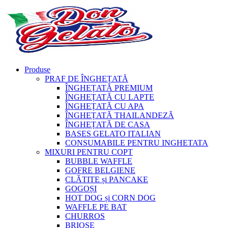
Produse
PRAF DE ÎNGHEȚATĂ
ÎNGHEȚATĂ PREMIUM
ÎNGHEȚATĂ CU LAPTE
ÎNGHEȚATĂ CU APA
ÎNGHEȚATĂ THAILANDEZĂ
ÎNGHEȚATĂ DE CASA
BASES GELATO ITALIAN
CONSUMABILE PENTRU INGHETATA
MIXURI PENTRU COPT
BUBBLE WAFFLE
GOFRE BELGIENE
CLĂTITE și PANCAKE
GOGOȘI
HOT DOG și CORN DOG
WAFFLE PE BAT
CHURROS
BRIOȘE