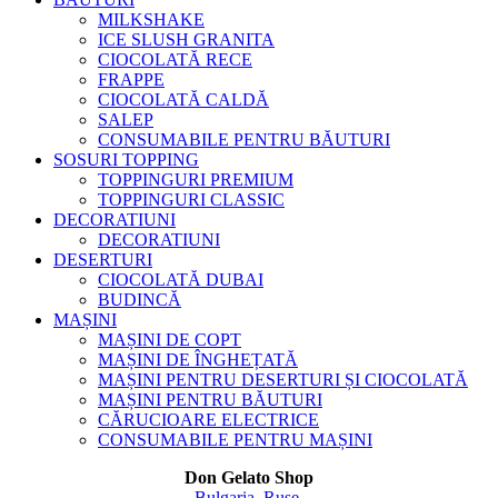
MILKSHAKE
ICE SLUSH GRANITA
CIOCOLATĂ RECE
FRAPPE
CIOCOLATĂ CALDĂ
SALEP
CONSUMABILE PENTRU BĂUTURI
SOSURI TOPPING
TOPPINGURI PREMIUM
TOPPINGURI CLASSIC
DECORATIUNI
DECORATIUNI
DESERTURI
CIOCOLATĂ DUBAI
BUDINCĂ
MAȘINI
MAȘINI DE COPT
MAȘINI DE ÎNGHEȚATĂ
MAȘINI PENTRU DESERTURI ȘI CIOCOLATĂ
MAȘINI PENTRU BĂUTURI
CĂRUCIOARE ELECTRICE
CONSUMABILE PENTRU MAȘINI
Don Gelato Shop
Bulgaria, Ruse,