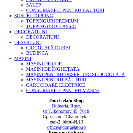
SALEP
CONSUMABILE PENTRU BĂUTURI
SOSURI TOPPING
TOPPINGURI PREMIUM
TOPPINGURI CLASSIC
DECORATIUNI
DECORATIUNI
DESERTURI
CIOCOLATĂ DUBAI
BUDINCĂ
MAȘINI
MAȘINI DE COPT
MAȘINI DE ÎNGHEȚATĂ
MAȘINI PENTRU DESERTURI ȘI CIOCOLATĂ
MAȘINI PENTRU BĂUTURI
CĂRUCIOARE ELECTRICE
CONSUMABILE PENTRU MAȘINI
Don Gelato Shop
Bulgaria, Ruse,
str T.Ikonomov 45, 7019,
Cplx. com.”Charodeyka”
etaj-2, birou-№13
office@dongelato.ro
Program de lucru