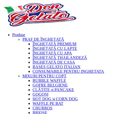
Produse
PRAF DE ÎNGHEȚATĂ
ÎNGHEȚATĂ PREMIUM
ÎNGHEȚATĂ CU LAPTE
ÎNGHEȚATĂ CU APA
ÎNGHEȚATĂ THAILANDEZĂ
ÎNGHEȚATĂ DE CASA
BASES GELATO ITALIAN
CONSUMABILE PENTRU INGHETATA
MIXURI PENTRU COPT
BUBBLE WAFFLE
GOFRE BELGIENE
CLĂTITE și PANCAKE
GOGOȘI
HOT DOG și CORN DOG
WAFFLE PE BAT
CHURROS
BRIOȘE