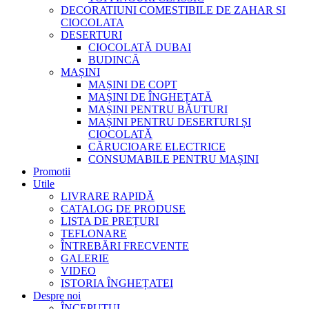
DECORATIUNI COMESTIBILE DE ZAHAR SI
CIOCOLATA
DESERTURI
CIOCOLATĂ DUBAI
BUDINCĂ
MAȘINI
MAȘINI DE COPT
MAȘINI DE ÎNGHEȚATĂ
MAȘINI PENTRU BĂUTURI
MAȘINI PENTRU DESERTURI ȘI
CIOCOLATĂ
CĂRUCIOARE ELECTRICE
CONSUMABILE PENTRU MAȘINI
Promotii
Utile
LIVRARE RAPIDĂ
CATALOG DE PRODUSE
LISTA DE PREȚURI
TEFLONARE
ÎNTREBĂRI FRECVENTE
GALERIE
VIDEO
ISTORIA ÎNGHEȚATEI
Despre noi
ÎNCEPUTUL