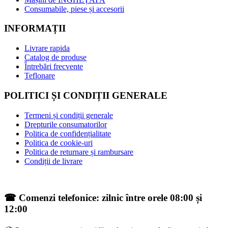
Consumabile, piese și accesorii
INFORMAȚII
Livrare rapida
Catalog de produse
Întrebări frecvente
Teflonare
POLITICI ȘI CONDIȚII GENERALE
Termeni și condiții generale
Drepturile consumatorilor
Politica de confidențialitate
Politica de cookie-uri
Politica de returnare și rambursare
Condiții de livrare
☎ Comenzi telefonice: zilnic între orele 08:00 și
12:00