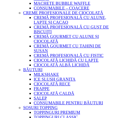
MACHETE BUBBLE WAFFLE
CONSUMABILE – COACERE
CREME PROFESIONALE DE CIOCOLATĂ
CREMĂ PROFESIONALĂ CU ALUNE,
LAPTE ȘI CACAO
CREMĂ PROFESIONALĂ CU GUST DE
BISCUIȚI
CREMĂ GOURMET CU ALUNE ȘI
CIOCOLATĂ
CREMĂ GOURMET CU TAHINI DE
SUSAN
CREMĂ PROFESIONALĂ CU FISTIC
CIOCOLATĂ LICHIDĂ CU LAPTE
CIOCOLATĂ ALBĂ LICHIDĂ
BĂUTURI
MILKSHAKE
ICE SLUSH GRANITA
CIOCOLATĂ RECE
FRAPPE
CIOCOLATĂ CALDĂ
SALEP
CONSUMABILE PENTRU BĂUTURI
SOSURI TOPPING
TOPPINGURI PREMIUM
TOPPINGURI CLASSIC