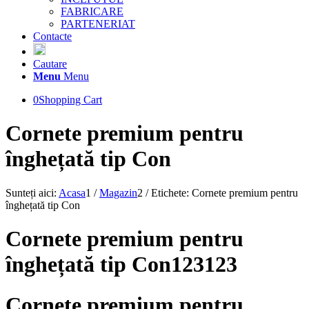
FABRICARE
PARTENERIAT
Contacte
Cautare
Menu
Menu
0
Shopping Cart
Cornete premium pentru
înghețată tip Con
Sunteți aici:
Acasa
1
/
Magazin
2
/
Etichete: Cornete premium pentru
înghețată tip Con
Cornete premium pentru
înghețată tip Con123123
Cornete premium pentru