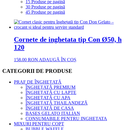
15 Produse pe pagină
30 Produse pe pagină
45 Produse pe pagină
Cornete de inghetata tip Con Ø50, h
120
158.00
RON
ADAUGĂ ÎN COȘ
CATEGORII DE PRODUSE
PRAF DE ÎNGHEȚATĂ
ÎNGHEȚATĂ PREMIUM
ÎNGHEȚATĂ CU LAPTE
ÎNGHEȚATĂ CU APA
ÎNGHEȚATĂ THAILANDEZĂ
ÎNGHEȚATĂ DE CASA
BASES GELATO ITALIAN
CONSUMABILE PENTRU INGHETATA
MIXURI PENTRU COPT
BUBBLE WAFFLE