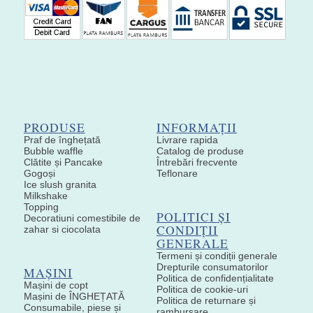
PRODUSE
INFORMAȚII
Praf de înghețată
Livrare rapida
Bubble waffle
Catalog de produse
Clătite și Pancake
Întrebări frecvente
Gogoși
Teflonare
Ice slush granita
Milkshake
Topping
POLITICI ȘI
Decoratiuni comestibile de
CONDIȚII
zahar si ciocolata
GENERALE
Termeni și condiții generale
Drepturile consumatorilor
MAȘINI
Politica de confidențialitate
Mașini de copt
Politica de cookie-uri
Mașini de ÎNGHEȚATĂ
Politica de returnare și
Consumabile, piese și
rambursare