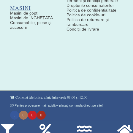
Termeni și condiții generale
Drepturile consumatorilor
MAȘINI
Politica de confidențialitate
Mașini de copt
Politica de cookie-uri
Mașini de ÎNGHEȚATĂ
Politica de returnare și
Consumabile, piese și
rambursare
accesorii
Condiții de livrare
☎ Comenzi telefonice: zilnic între orele 08:00 și 12:00
📦 Pentru procesare mai rapidă – plasați comanda direct pe site!
Don Gelato Soft - Сладоледи на прах ®Copyright©