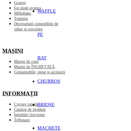
Gogoși
Ice slush granita
WAFFLE
Milkshake
Topping
Decoratiuni comestibile de
zahar si ciocolata
PE
MAȘINI
BAT
Mașini de copt
Mașini de ÎNGHEȚATĂ
Consumabile, piese și accesorii
CHURROS
INFORMAȚII
BRIOȘE
Livrare rapida
Catalog de produse
Întrebări frecvente
Teflonare
MACHETE