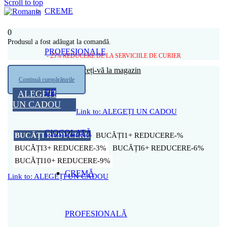
Scroll to top
CREME
0
Produsul a fost adăugat la comandă.
PROFESIONALE
- 25% REDUCERE DE LA SERVICIILE DE CURIER
Coșul tău este gol
Întoarceți-vă la magazin
Continuă cumpărăturile
DE
ALEGEȚI
UN CADOU
Link to: ALEGEȚI UN CADOU
CIOCOLATĂ
BUCĂȚI
REDUCERE
1+
-%
3+
-3%
6+
-6%
10+
-9%
CREMĂ
Link to: ALEGEȚI UN CADOU
PROFESIONALĂ