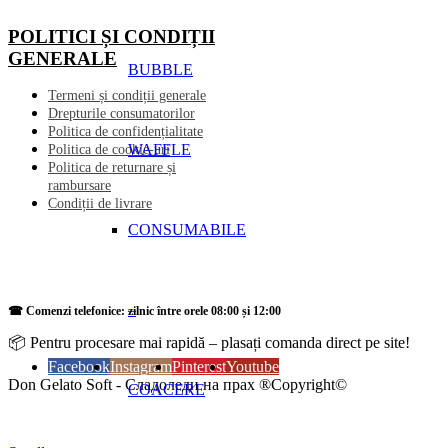
POLITICI ȘI CONDIȚII
GENERALE
BUBBLE
Termeni și condiții generale
Drepturile consumatorilor
Politica de confidențialitate
WAFFLE
Politica de cookie-uri
Politica de returnare și
rambursare
Condiții de livrare
CONSUMABILE
–
☎ Comenzi telefonice: zilnic între orele 08:00 și 12:00
📦 Pentru procesare mai rapidă – plasați comanda direct pe site!
Facebook
Instagram
Pinterest
Youtube
Don Gelato Soft - Сладоледи на прах ®Copyright©
COACERE