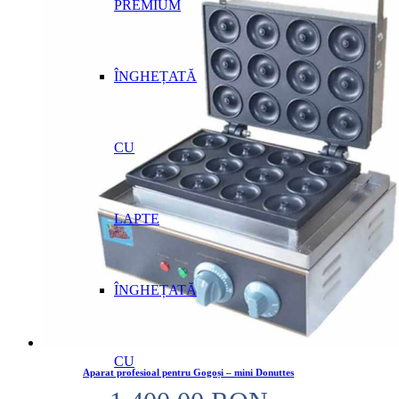
PREMIUM
ÎNGHEȚATĂ
CU
LAPTE
ÎNGHEȚATĂ
CU
Aparat profesioal pentru Gogoși – mini Donuttes