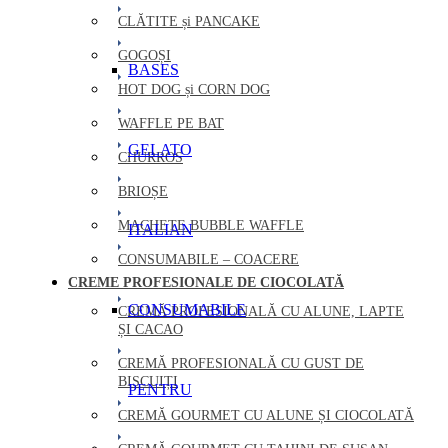
CLĂTITE și PANCAKE
GOGOȘI
BASES
HOT DOG și CORN DOG
WAFFLE PE BAT
GELATO
CHURROS
BRIOȘE
MACHETE BUBBLE WAFFLE
ITALIAN
CONSUMABILE – COACERE
CREME PROFESIONALE DE CIOCOLATĂ
CONSUMABILE
CREMĂ PROFESIONALĂ CU ALUNE, LAPTE
ȘI CACAO
CREMĂ PROFESIONALĂ CU GUST DE
BISCUIȚI
PENTRU
CREMĂ GOURMET CU ALUNE ȘI CIOCOLATĂ