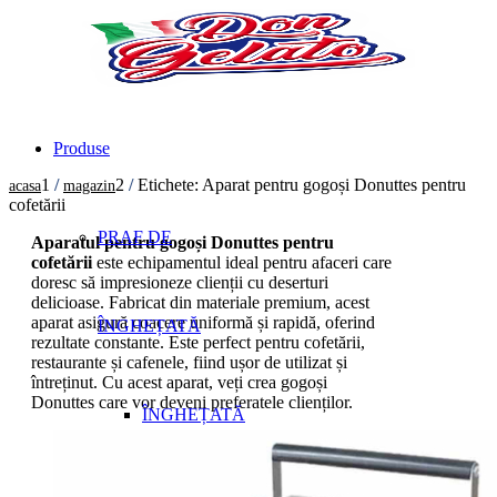
Produse
1
/
2
/
Etichete: Aparat pentru gogoși Donuttes pentru
acasa
magazin
cofetării
PRAF DE
Aparatul pentru gogoși Donuttes pentru
cofetării
este echipamentul ideal pentru afaceri care
doresc să impresioneze clienții cu deserturi
delicioase. Fabricat din materiale premium, acest
aparat asigură coacere uniformă și rapidă, oferind
ÎNGHEȚATĂ
rezultate constante. Este perfect pentru cofetării,
restaurante și cafenele, fiind ușor de utilizat și
întreținut. Cu acest aparat, veți crea gogoși
Donuttes care vor deveni preferatele clienților.
ÎNGHEȚATĂ