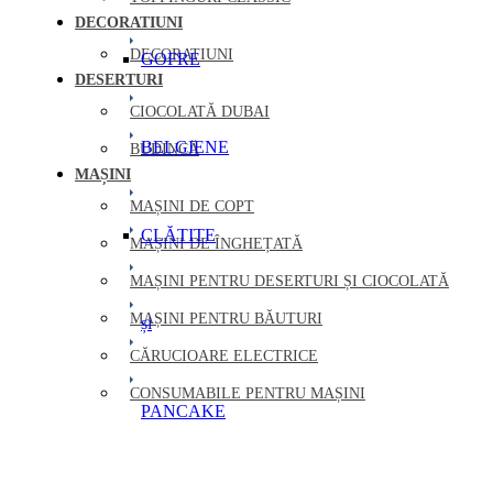
DECORATIUNI
DECORATIUNI
GOFRE
DESERTURI
CIOCOLATĂ DUBAI
BELGIENE
BUDINCĂ
MAȘINI
MAȘINI DE COPT
CLĂTITE
MAȘINI DE ÎNGHEȚATĂ
MAȘINI PENTRU DESERTURI ȘI CIOCOLATĂ
MAȘINI PENTRU BĂUTURI
și
CĂRUCIOARE ELECTRICE
CONSUMABILE PENTRU MAȘINI
PANCAKE