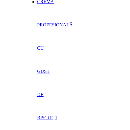
CREMĂ
PROFESIONALĂ
CU
GUST
DE
BISCUIȚI