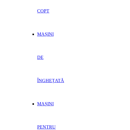
COPT
MAȘINI
DE
ÎNGHEȚATĂ
MAȘINI
PENTRU