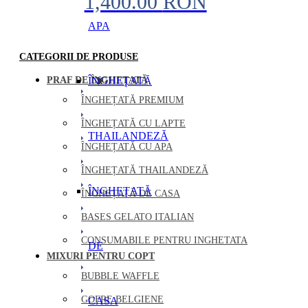
1,400.00
RON
APA
CATEGORII DE PRODUSE
PRAF DE ÎNGHEȚATĂ
ÎNGHEȚATĂ
ÎNGHEȚATĂ PREMIUM
ÎNGHEȚATĂ CU LAPTE
THAILANDEZĂ
ÎNGHEȚATĂ CU APA
ÎNGHEȚATĂ THAILANDEZĂ
ÎNGHEȚATĂ
ÎNGHEȚATĂ DE CASA
BASES GELATO ITALIAN
CONSUMABILE PENTRU INGHETATA
DE
MIXURI PENTRU COPT
BUBBLE WAFFLE
GOFRE BELGIENE
CASA