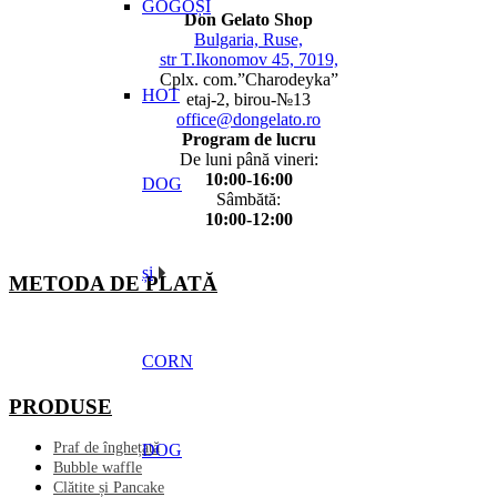
GOGOȘI
Don Gelato Shop
Bulgaria, Ruse,
str T.Ikonomov 45, 7019,
Cplx. com.”Charodeyka”
HOT
etaj-2, birou-№13
office@dongelato.ro
Program de lucru
De luni până vineri:
10:00-16:00
DOG
Sâmbătă:
10:00-12:00
și
METODA DE PLATĂ
CORN
PRODUSE
Praf de înghețată
DOG
Bubble waffle
Clătite și Pancake