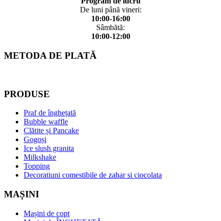
Program de lucru
De luni până vineri:
10:00-16:00
Sâmbătă:
10:00-12:00
METODA DE PLATĂ
PRODUSE
Praf de înghețată
Bubble waffle
Clătite și Pancake
Gogoși
Ice slush granita
Milkshake
Topping
Decoratiuni comestibile de zahar si ciocolata
MAȘINI
Mașini de copt