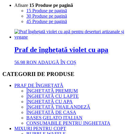
Afisare
15 Produse pe pagină
15 Produse pe pagină
30 Produse pe pagină
45 Produse pe pagină
Praf de înghețată violet cu apa
56.98
RON
ADAUGĂ ÎN COȘ
CATEGORII DE PRODUSE
PRAF DE ÎNGHEȚATĂ
ÎNGHEȚATĂ PREMIUM
ÎNGHEȚATĂ CU LAPTE
ÎNGHEȚATĂ CU APA
ÎNGHEȚATĂ THAILANDEZĂ
ÎNGHEȚATĂ DE CASA
BASES GELATO ITALIAN
CONSUMABILE PENTRU INGHETATA
MIXURI PENTRU COPT
BUBBLE WAFFLE