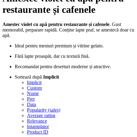
restaurante și cafenele
Amestec violet cu apă pentru restaurante și cafenele
. Gust
memorabil, preparare rapidă. Conține lapte praf, se amestecă doar cu
apă.
Ideal pentru meniuri premium și vitrine gelato.
Fără lapte proaspăt, dar cu textură fină.
Recomandat pentru deserturi moderne și atractive.
Sortează după
Implicit
Implicit
Custom
Nume
Pret
Data
Popularity (sales)
Average rating
Relevance
Intamplator
Product ID