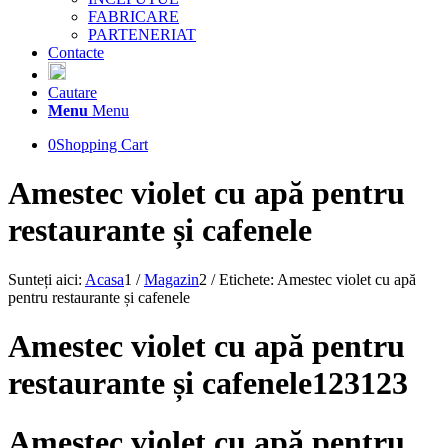
FABRICARE
PARTENERIAT
Contacte
Cautare
Menu
Menu
0
Shopping Cart
Amestec violet cu apă pentru
restaurante și cafenele
Sunteți aici:
Acasa
1
/
Magazin
2
/
Etichete: Amestec violet cu apă
pentru restaurante și cafenele
Amestec violet cu apă pentru
restaurante și cafenele123123
Amestec violet cu apă pentru