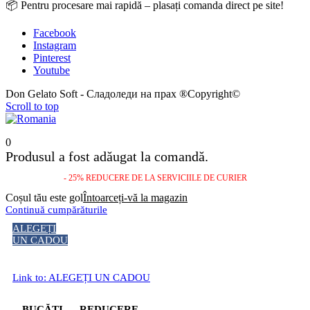
📦 Pentru procesare mai rapidă – plasați comanda direct pe site!
Facebook
Instagram
Pinterest
Youtube
Don Gelato Soft - Сладоледи на прах ®Copyright©
Scroll to top
0
Produsul a fost adăugat la comandă.
- 25% REDUCERE DE LA SERVICIILE DE CURIER
Coșul tău este gol
Întoarceți-vă la magazin
Continuă cumpărăturile
ALEGEȚI
UN CADOU
Link to: ALEGEȚI UN CADOU
BUCĂȚI
REDUCERE