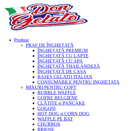
Produse
PRAF DE ÎNGHEȚATĂ
ÎNGHEȚATĂ PREMIUM
ÎNGHEȚATĂ CU LAPTE
ÎNGHEȚATĂ CU APA
ÎNGHEȚATĂ THAILANDEZĂ
ÎNGHEȚATĂ DE CASA
BASES GELATO ITALIAN
CONSUMABILE PENTRU INGHETATA
MIXURI PENTRU COPT
BUBBLE WAFFLE
GOFRE BELGIENE
CLĂTITE și PANCAKE
GOGOȘI
HOT DOG și CORN DOG
WAFFLE PE BAT
CHURROS
BRIOȘE