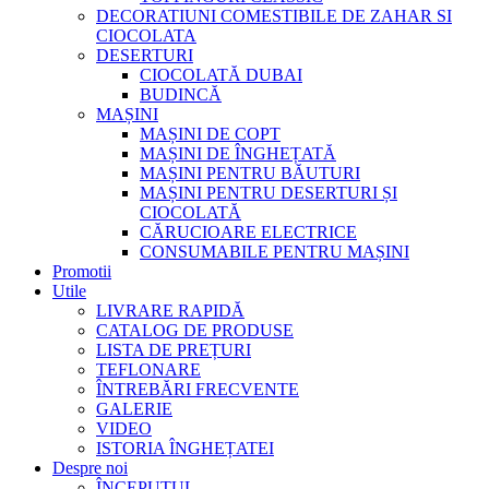
DECORATIUNI COMESTIBILE DE ZAHAR SI
CIOCOLATA
DESERTURI
CIOCOLATĂ DUBAI
BUDINCĂ
MAȘINI
MAȘINI DE COPT
MAȘINI DE ÎNGHEȚATĂ
MAȘINI PENTRU BĂUTURI
MAȘINI PENTRU DESERTURI ȘI
CIOCOLATĂ
CĂRUCIOARE ELECTRICE
CONSUMABILE PENTRU MAȘINI
Promotii
Utile
LIVRARE RAPIDĂ
CATALOG DE PRODUSE
LISTA DE PREȚURI
TEFLONARE
ÎNTREBĂRI FRECVENTE
GALERIE
VIDEO
ISTORIA ÎNGHEȚATEI
Despre noi
ÎNCEPUTUL