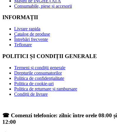
Mașini de ÎNGHEȚATĂ
Consumabile, piese și accesorii
INFORMAȚII
Livrare rapida
Catalog de produse
Întrebări frecvente
Teflonare
POLITICI ȘI CONDIȚII GENERALE
Termeni și condiții generale
Drepturile consumatorilor
Politica de confidențialitate
Politica de cookie-uri
Politica de returnare și rambursare
Condiții de livrare
☎ Comenzi telefonice: zilnic între orele 08:00 și
12:00