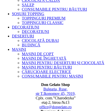
CIOCOLATĂ CALDĂ
SALEP
CONSUMABILE PENTRU BĂUTURI
SOSURI TOPPING
TOPPINGURI PREMIUM
TOPPINGURI CLASSIC
DECORATIUNI
DECORATIUNI
DESERTURI
CIOCOLATĂ DUBAI
BUDINCĂ
MAȘINI
MAȘINI DE COPT
MAȘINI DE ÎNGHEȚATĂ
MAȘINI PENTRU DESERTURI ȘI CIOCOLATĂ
MAȘINI PENTRU BĂUTURI
CĂRUCIOARE ELECTRICE
CONSUMABILE PENTRU MAȘINI
Don Gelato Shop
Bulgaria, Ruse,
str T.Ikonomov 45, 7019,
Cplx. com.”Charodeyka”
etaj-2, birou-№13
office@dongelato.ro