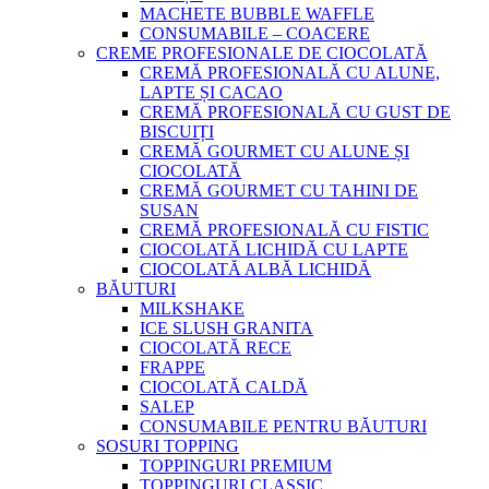
MACHETE BUBBLE WAFFLE
CONSUMABILE – COACERE
CREME PROFESIONALE DE CIOCOLATĂ
CREMĂ PROFESIONALĂ CU ALUNE,
LAPTE ȘI CACAO
CREMĂ PROFESIONALĂ CU GUST DE
BISCUIȚI
CREMĂ GOURMET CU ALUNE ȘI
CIOCOLATĂ
CREMĂ GOURMET CU TAHINI DE
SUSAN
CREMĂ PROFESIONALĂ CU FISTIC
CIOCOLATĂ LICHIDĂ CU LAPTE
CIOCOLATĂ ALBĂ LICHIDĂ
BĂUTURI
MILKSHAKE
ICE SLUSH GRANITA
CIOCOLATĂ RECE
FRAPPE
CIOCOLATĂ CALDĂ
SALEP
CONSUMABILE PENTRU BĂUTURI
SOSURI TOPPING
TOPPINGURI PREMIUM
TOPPINGURI CLASSIC